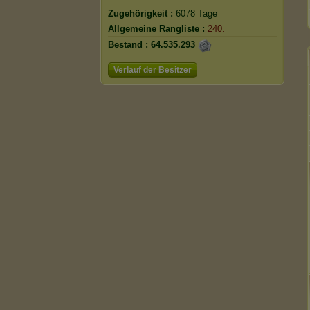
Zugehörigkeit :
6078 Tage
Allgemeine Rangliste :
240.
Bestand :
64.535.293
Verlauf der Besitzer