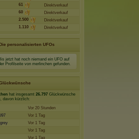
61
Direktverkauf
60
Direktverkauf
2.500
Direktverkauf
1.110
Direktverkauf
Die personalisierten UFOs
Bis jetzt hat noch niemand ein UFO auf
der Profilseite von merlinchen gefunden.
Glückwünsche
chen
hat insgesamt
26.797
Glückwünsche
n, davon kürzlich:
Vor 20 Stunden
U97
Vor 1 Tag
 grey
Vor 1 Tag
Vor 1 Tag
Vor 1 Tag