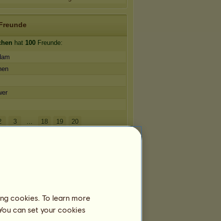
Freunde
chen
hat
100
Freunde:
dam
hen
wer
2
3
...
18
19
20
ing cookies. To learn more
 You can set your cookies