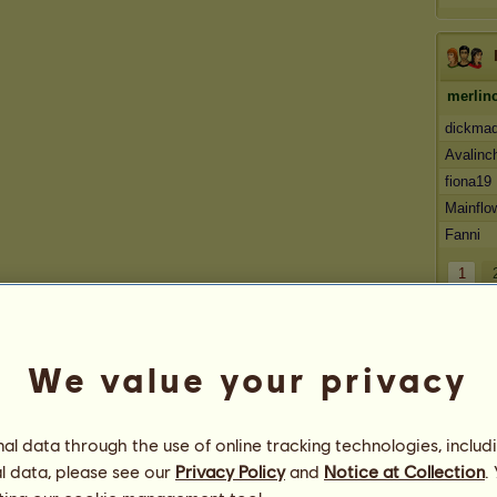
merlin
dickma
Avalinc
fiona19
Mainflo
Fanni
1
We value your privacy
l data through the use of online tracking technologies, includ
l data, please see our
Privacy Policy
and
Notice at Collection
.