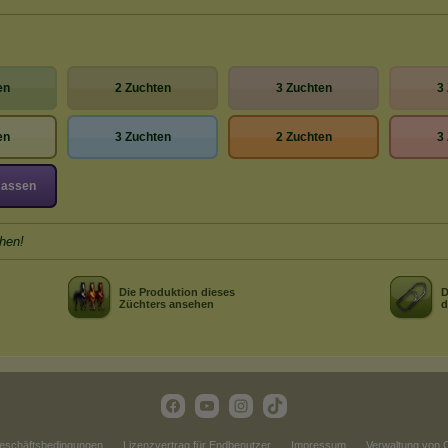
en
2 Zuchten
3 Zuchten
3
en
3 Zuchten
2 Zuchten
3
Rassen
hen!
Die Produktion dieses
D
Züchters ansehen
d
eschäftsbedingungen
Lizenzvertrag für Endbenutzer
Impressum
Verwaltung von 