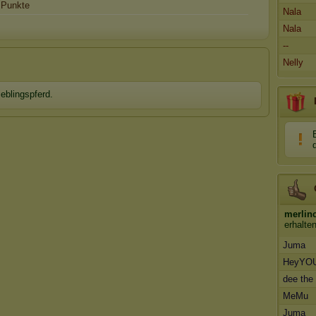
Punkte
Nala
Nala
--
Nelly
ieblingspferd.
merlin
erhalte
Juma
HeyYO
dee the
MeMu
Juma