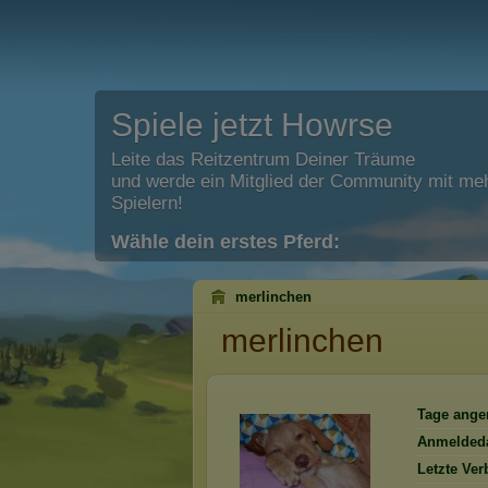
Spiele jetzt Howrse
Leite das Reitzentrum Deiner Träume
und werde ein Mitglied der Community mit meh
Spielern!
Wähle dein erstes Pferd:
merlinchen
merlinchen
Tage ange
Anmelded
Letzte Ver