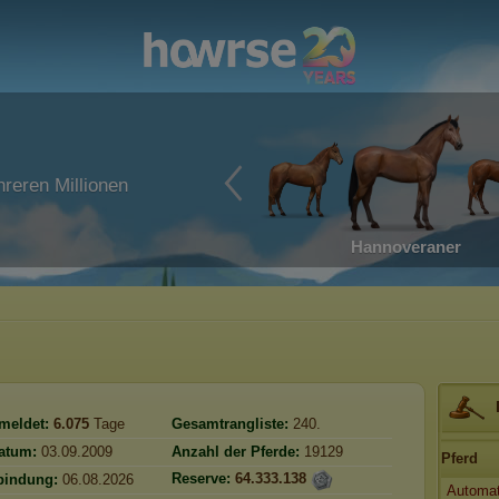
reren Millionen
Hannoveraner
meldet:
6.075
Tage
Gesamtrangliste:
240.
atum:
03.09.2009
Anzahl der Pferde:
19129
Pferd
Reserve:
64.333.138
bindung:
06.08.2026
Automa