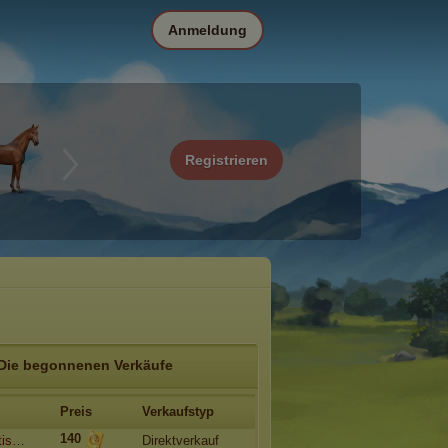
Anmeldung
Registrieren
Die begonnenen Verkäufe
Preis
Verkaufstyp
140
tis…
Direktverkauf