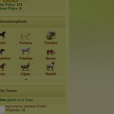
der Plätze:
173
freier Plätze:
0
Nomadenpferde
ctor
Fortuna
Timidus
uilitus
Fidelitas
Novus
han
Cápac
Harald
Die Teams
chen
gehört zu
1
Team:
муѕтєяισυѕ υиı¢øяи GmbH
Mitglieder:
11