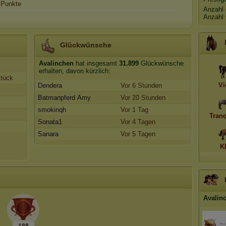
Punkte
Anzahl 
Anzahl 
Glückwünsche
Avalinchen
hat insgesamt
31.899
Glückwünsche
erhalten, davon kürzlich:
stück
Vi
Dendera
Vor 6 Stunden
Batmanpferd Amy
Vor 20 Stunden
smokinqh
Vor 1 Tag
Tranq
Sonata1
Vor 4 Tagen
Sanara
Vor 5 Tagen
K
Avalin