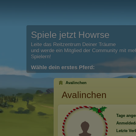
Spiele jetzt Howrse
Leite das Reitzentrum Deiner Träume
und werde ein Mitglied der Community mit meh
Spielern!
Wähle dein erstes Pferd:
Avalinchen
Avalinchen
Tage ange
Anmelded
Letzte Ver