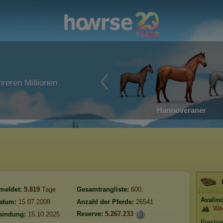
reren Millionen
Hannoveraner
meldet:
5.819
Tage
Gesamtrangliste:
600.
Avalin
atum:
15.07.2008
Anzahl der Pferde:
26541
We
Reserve:
5.267.233
bindung:
15.10.2025
Prestig