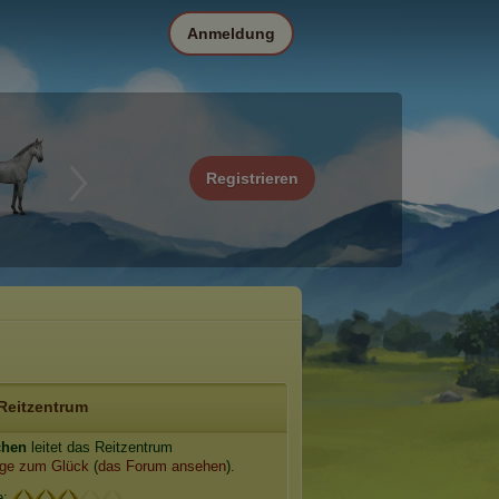
Anmeldung
Registrieren
Reitzentrum
chen
leitet das Reitzentrum
ge zum Glück
(
das Forum ansehen
).
e: