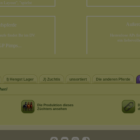
I) Hengst Lager
J) Zuchtis
unsortiert
Die anderen Pferde
hen!
Die Produktion dieses
D
Züchters ansehen
d