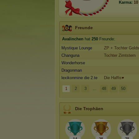
Karma:
10
Freunde
Avalinchen
hat
250
Freunde:
Mystique Lounge
ZP + Tochter Gold
Changuna
Tochter Zimtstern
Wonderhorse
Dragonman
lexikonmine die 2.te
Die Haffis♥
1
2
3
...
48
49
50
Die Trophäen