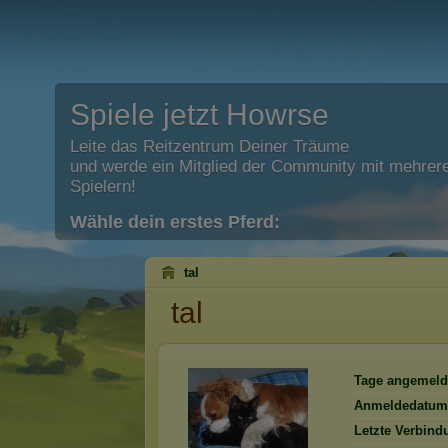
Spiele jetzt Howrse
Leite das Reitzentrum Deiner Träume
und werde ein Mitglied der Community mit mehrere
Spielern!
Wähle dein erstes Pferd:
tal
tal
Tage angemeld
Anmeldedatum
Letzte Verbind