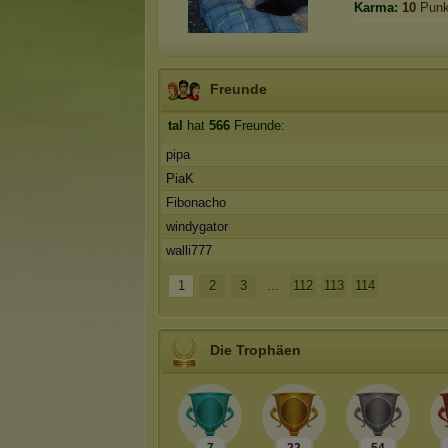
Karma:
10
Punk
Freunde
tal
hat
566
Freunde:
pipa
PiaK
Fibonacho
windygator
walli777
1
2
3
...
112
113
114
Die Trophäen