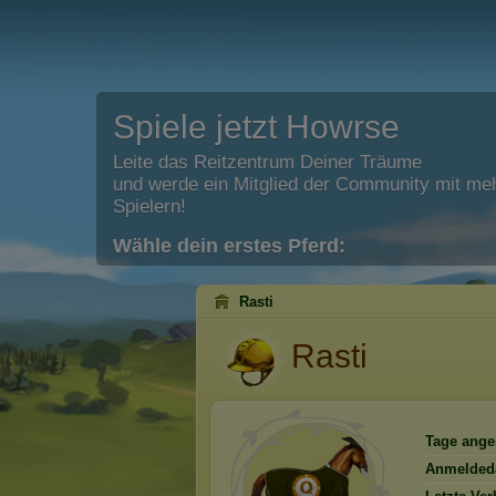
Spiele jetzt Howrse
Leite das Reitzentrum Deiner Träume
und werde ein Mitglied der Community mit meh
Spielern!
Wähle dein erstes Pferd:
Rasti
Rasti
Tage ange
Anmelded