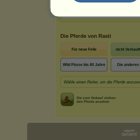
Die Pferde von Rasti
Für neue Felle
nicht Verkauft
Wild Pässe bis 80 Jahre
Die anderen 
Wähle einen Reiter, um die Pferde anzuse
Die zum Verkauf stehen-
den Pferde ansehen