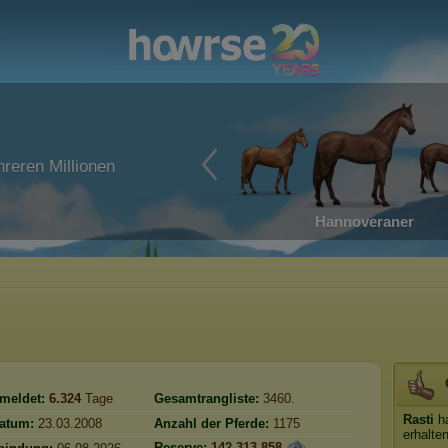
reren Millionen
Hannoveraner
meldet:
6.324
Tage
Gesamtrangliste:
3460.
Rasti
ha
atum:
23.03.2008
Anzahl der Pferde:
1175
erhalte
Reserve:
142.313.858