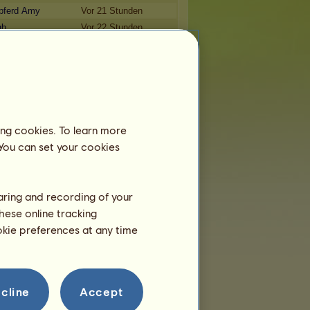
pferd Amy
Vor 21 Stunden
qh
Vor 22 Stunden
iem!
Vor 1 Tag
Vor 1 Tag
Vor 1 Tag
Die personalisierten UFOs
ing cookies. To learn more
 You can set your cookies
:
Wasser der Jugend
r
Geschenk
Datum
hunt
27.07.2026
haring and recording of your
0
26.07.2026
hese online tracking
utsch
19.07.2026
ookie preferences at any time
ny
17.06.2026
13.06.2026
cline
Accept