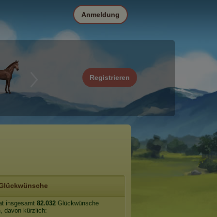
Anmeldung
Registrieren
Glückwünsche
t insgesamt
82.032
Glückwünsche
n, davon kürzlich: