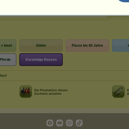
Flocke
Göttlich
Alle meine Pferde ansehen
 = Insel
Götter
Pässe bis 80 Jahre
Pferde
Kurzlebige Rassen
hen!
Die Produktion dieses
D
Züchters ansehen
d