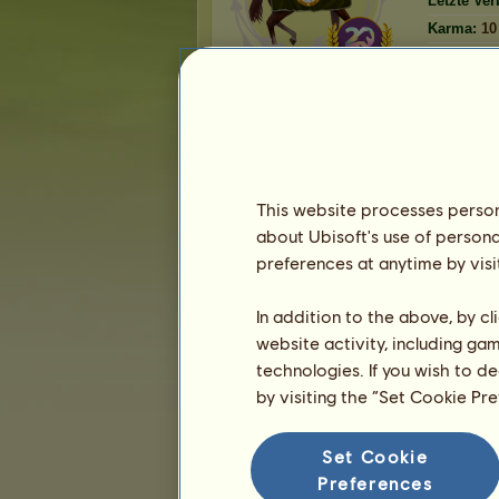
Letzte Ve
Karma:
10
Freunde
Rasti
hat
84
Freunde:
Carpe diem!
Spitze *
This website processes persona
historija
sehr nette ( unterstützen ) 
about Ubisoft's use of persona
Soley
nett,Mutter von historija *
preferences at anytime by visi
Niker
Team historija
Haikyuu!!
Teams historija
In addition to the above, by c
1
2
3
...
15
16
17
website activity, including ga
technologies. If you wish to d
by visiting the “Set Cookie Pr
Die Lieblingspferde
Set Cookie
Preferences