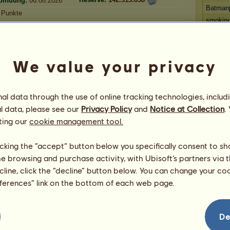
rbindung:
06.08.2026
Batman
Punkte
smokin
Carpe d
lockbow
fischl
We value your privacy
l data through the use of online tracking technologies, includ
*
l data, please see our
Privacy Policy
and
Notice at Collection
.
Aktuell
ting our
cookie management tool.
Gewinne
Shadow
licking the “accept” button below you specifically consent to s
Anouk7
me browsing and purchase activity, with Ubisoft’s partners via t
Maya K
ecline, click the “decline” button below. You can change your c
Don Po
eferences” link on the bottom of each web page.
larah3
De