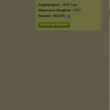
Zugehörigkeit :
2549 Tage
Allgemeine Rangliste :
8820.
Bestand :
662.076
Verlauf der Besitzer