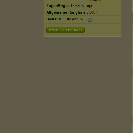
Zugehörigkeit :
6325 Tage
Allgemeine Rangliste :
3487.
Bestand :
142.458.371
Verlauf der Besitzer