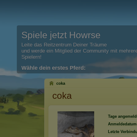
Spiele jetzt Howrse
Leite das Reitzentrum Deiner Träume
und werde ein Mitglied der Community mit mehrere
Spielern!
Wähle dein erstes Pferd:
coka
coka
Tage angemeld
Anmeldedatum
Letzte Verbind