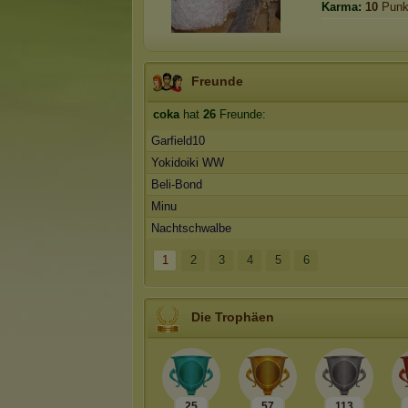
Karma:
10
Punk
Freunde
coka
hat
26
Freunde:
Garfield10
Yokidoiki WW
Beli-Bond
Minu
Nachtschwalbe
1
2
3
4
5
6
Die Trophäen
25
57
113