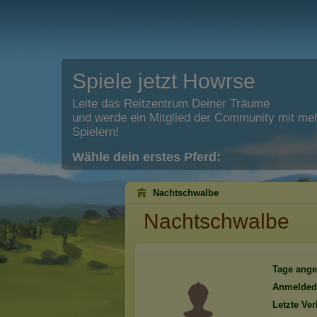
Spiele jetzt Howrse
Leite das Reitzentrum Deiner Träume
und werde ein Mitglied der Community mit meh
Spielern!
Wähle dein erstes Pferd:
Nachtschwalbe
Nachtschwalbe
Tage ange
Anmelded
Letzte Ve