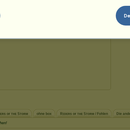
54
De
ᴇʀs ᴏғ ᴛʜᴇ Sᴛᴏʀᴍ
ohne box
Rɪᴅᴇʀs ᴏғ ᴛʜᴇ Sᴛᴏʀᴍ / Fohlen
Die and
hen!