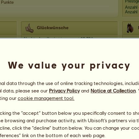
Prestig
Punkte
Anzahl 
Anzahl 
Glückwünsche
Nachtschwalbe
hat insgesamt
13.724
Glückwünsche erhalten, davon kürzlich:
rokko
Vor 1 Tag
Vi
Butterhase
Vor 5 Tagen
We value your privacy
Dendera
Vor 10 Tagen
Tranq
Chirokee4
Vor 16 Tagen
l data through the use of online tracking technologies, includ
Dendera
Vor 18 Tagen
l data, please see our
Privacy Policy
and
Notice at Collection
.
K
ting our
cookie management tool.
licking the “accept” button below you specifically consent to s
me browsing and purchase activity, with Ubisoft’s partners via t
ecline, click the “decline” button below. You can change your c
eferences” link on the bottom of each web page.