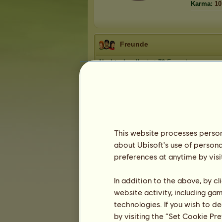
Karma:
10
Freunde
Nachtschwalbe
hat
70
Freunde:
Gountlet
Chippi
bluemerle5
Lusi
DrGadget
Jojo /ev
xsunny1979
Iren Nua 2te
This website processes persona
1
2
3
...
12
13
14
about Ubisoft's use of persona
preferences at anytime by visi
Die Trophäen
In addition to the above, by c
website activity, including ga
technologies. If you wish to d
by visiting the “Set Cookie Pr