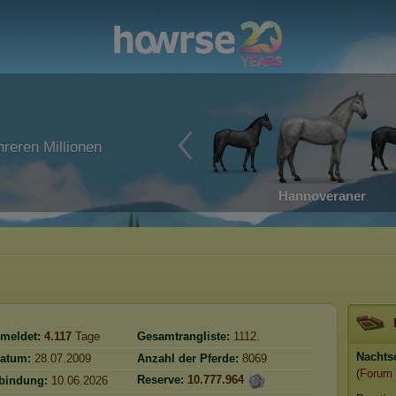
reren Millionen
Hannoveraner
meldet:
4.117
Tage
Gesamtrangliste:
1112.
Nachts
atum:
28.07.2009
Anzahl der Pferde:
8069
(
Forum
Reserve:
10.777.964
rbindung:
10.06.2026