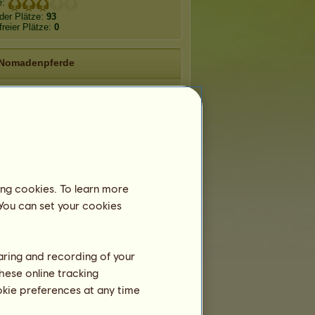
e:
der Plätze:
93
freier Plätze:
0
Nomadenpferde
ctor
Fortuna
Timidus
uilitus
Fidelitas
Novus
ing cookies. To learn more
 You can set your cookies
han
Cápac
Kolumbus
haring and recording of your
hese online tracking
ookie preferences at any time