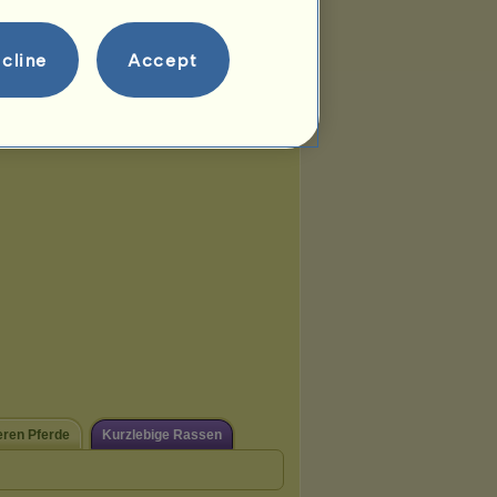
cline
Accept
eren Pferde
Kurzlebige Rassen