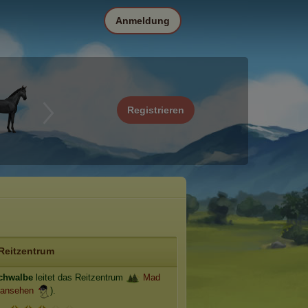
Anmeldung
Registrieren
Reitzentrum
chwalbe
leitet das Reitzentrum
Mad
 ansehen
).