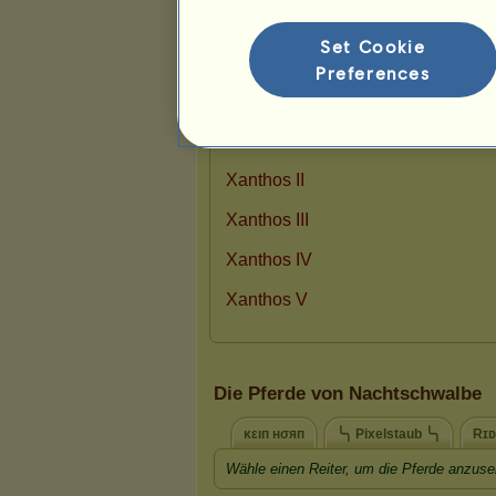
7
17
35
Set Cookie
Preferences
Präsentation
Die Pferde von Nachtschwalbe
κεıп нσяп
╰╮ Pixelstaub ╰╮
Rɪᴅ
Wähle einen Reiter, um die Pferde anzuse