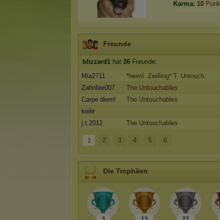
Karma:
10
Punk
Freunde
blizzard1
hat
26
Freunde:
Mia2711
*heiml. Zwilling* T. Untouch.
Zahnfee007
The Untouchables
Carpe diem!
The Untouchables
keilir
j.t.2012
The Untouchables
1
2
3
4
5
6
Die Trophäen
3
13
27