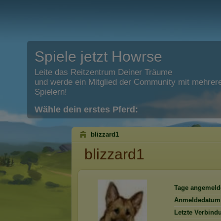
Spiele jetzt Howrse
Leite das Reitzentrum Deiner Träume
und werde ein Mitglied der Community mit mehrere
Spielern!
Wähle dein erstes Pferd:
blizzard1
blizzard1
Tage angemeld
Anmeldedatum
Letzte Verbind