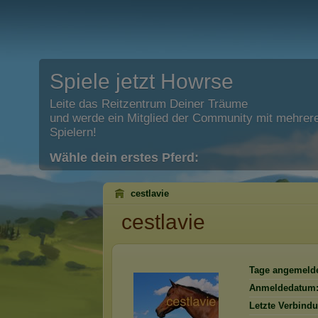
Spiele jetzt Howrse
Leite das Reitzentrum Deiner Träume
und werde ein Mitglied der Community mit mehrere
Spielern!
Wähle dein erstes Pferd:
cestlavie
cestlavie
Tage angemelde
Anmeldedatum
Letzte Verbind