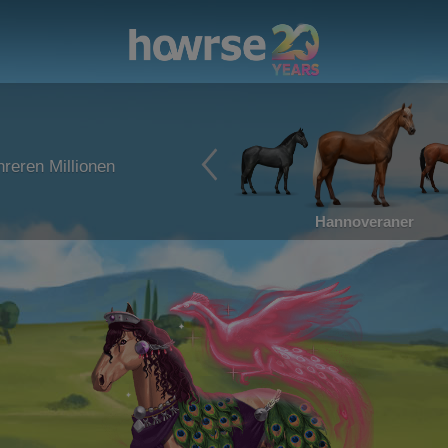
reren Millionen
Hannoveraner