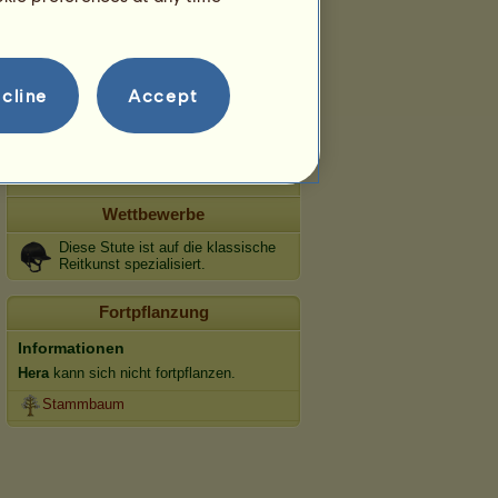
Tempo
Dressur
cline
Accept
Galopp
Trab
Springen
Wettbewerbe
Diese Stute ist auf die klassische
Reitkunst spezialisiert.
Fortpflanzung
Informationen
Hera
kann sich nicht fortpflanzen.
Stammbaum