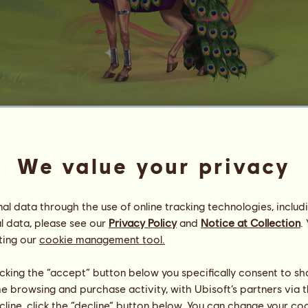
Hera
YS Olymp
We value your privacy
Nr.
977
Energie
94
%
08:00
Gesundheit
100
%
l data through the use of online tracking technologies, includ
Moral
94
%
l data, please see our
Privacy Policy
and
Notice at Collection
.
ting our
cookie management tool.
Fähigkeiten
Insgesamt:
48705.60
Ausdauer
9559.04
licking the “accept” button below you specifically consent to s
Tempo
4551.93
me browsing and purchase activity, with Ubisoft’s partners via t
Dressur
4551.93
ecline, click the “decline” button below. You can change your c
Galopp
5462.31