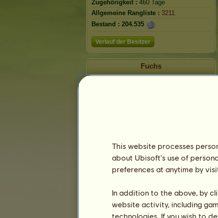
Zugehörigkeit :
460 Tage
Allgemeine Rangliste :
3211.
Bestand :
204.535
Verlauf der Besitzer
Fuchs
This website processes persona
about Ubisoft's use of persona
preferences at anytime by visi
In addition to the above, by c
website activity, including ga
technologies. If you wish to d