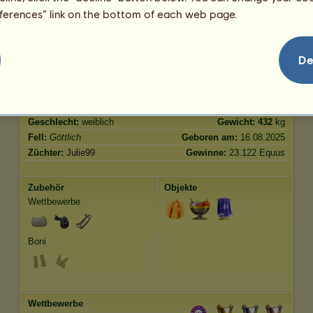
eferences” link on the bottom of each web page.
Trab
9559.04
Springen
15021.35
De
Merkmale
Genetik
Bonus
Rasse:
Göttlich
Alter:
2875 Jahre 10 Monate
Spezies:
Reitpferd
Größe:
155
cm
Geschlecht:
weiblich
Gewicht:
432
kg
Fell:
Göttlich
Geboren am:
16.08.2025
Züchter:
Julie99
Gewinne:
23.122 Equus
Zubehör
Objekte
Wettbewerbe
Boni
Wettbewerbe