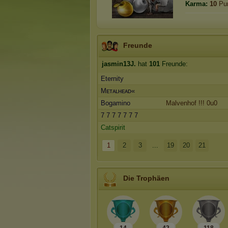
Karma:
10
Pu
Freunde
jasmin13J.
hat
101
Freunde:
Eternity
Mᴇᴛᴀʟʜᴇᴀᴅ«
Bogamino
Malvenhof !!! 0u0
7 7 7 7 7 7 7
Catspirit
1
2
3
...
19
20
21
Die Trophäen