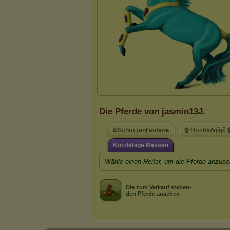
Die Pferde von jasmin13J.
పSchαҭҭeηℓäufer௯
۩ Hσchkðηǐgἔ 
Kurzlebige Rassen
Wähle einen Reiter, um die Pferde anzuse
Die zum Verkauf stehen-
den Pferde ansehen