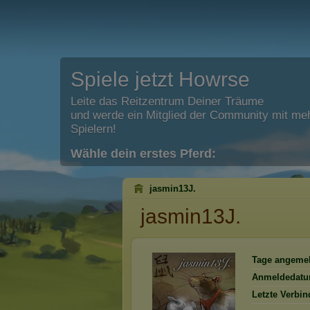
Spiele jetzt Howrse
Leite das Reitzentrum Deiner Träume
und werde ein Mitglied der Community mit meh
Spielern!
Wähle dein erstes Pferd:
jasmin13J.
jasmin13J.
Tage angemel
Anmeldedatu
Letzte Verbi