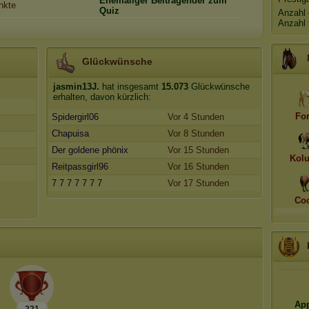
Ehemaliger
Beitragender
zum
nkte
Quiz
Anzahl 
Anzahl 
Glückwünsche
jasmin13J.
hat insgesamt
15.073
Glückwünsche
erhalten, davon kürzlich:
Fo
Spidergirl06
Vor 4 Stunden
Chapuisa
Vor 8 Stunden
Der goldene phönix
Vor 15 Stunden
Kol
Reitpassgirl96
Vor 16 Stunden
7 7 7 7 7 7 7
Vor 17 Stunden
Coc
App