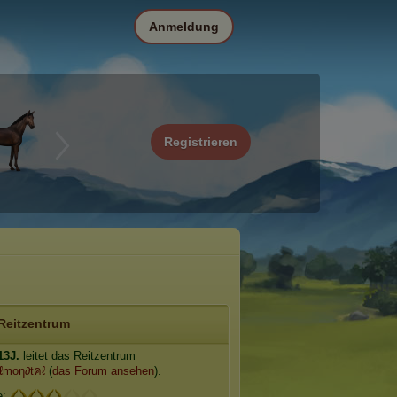
Anmeldung
Registrieren
Reitzentrum
13J.
leitet das Reitzentrum
ℓmoη∂tคℓ
(
das Forum ansehen
).
e: