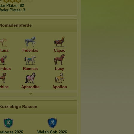
der Plätze:
82
freier Plätze:
3
Nomadenpferde
rtuna
Fidelitas
Cápac
umbus
Ramses
Lucy
hise
Aphrodite
Apollon
Kurzlebige Rassen
aloosa 2026
Welsh Cob 2026