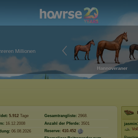
reren Millionen
Hannoveraner
det:
5.912
Tage
Gesamtrangliste:
2968.
m:
16.12.2008
Anzahl der Pferde:
3501
jasmin
Voℓ
Reserve:
410.452
ndung:
06.08.2026
Prestig