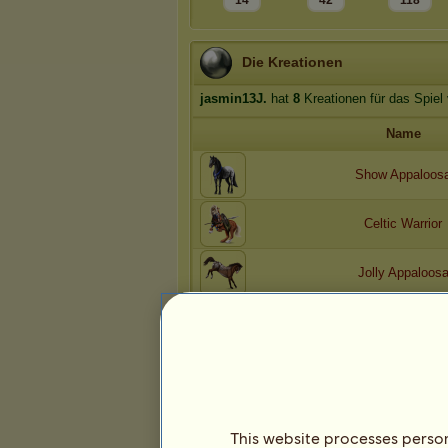
14
42
118
Die Kreationen
jasmin13J.
hat
8
Kreationen für das Spiel
Name
Show Appaloos
Celtic Warrior
Jolly Appaloos
No patience
Tiny Toadstool
Seite:
1
2
This website processes persona