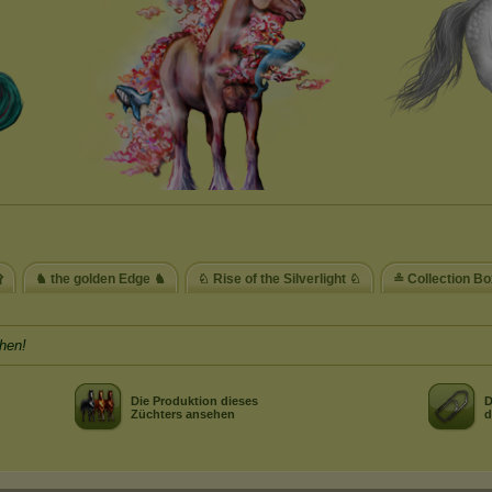
۩
♞ the golden Edge ♞
♘ Rise of the Silverlight ♘
≗ Collection B
hen!
Die Produktion dieses
D
Züchters ansehen
d