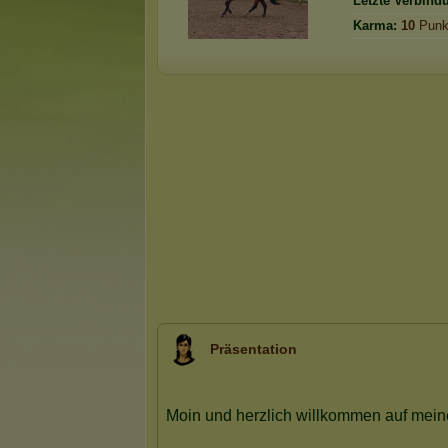
Letzte Verbind
Karma:
10
Punk
Präsentation