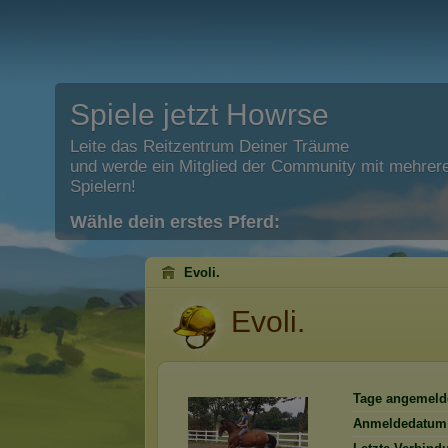
Spiele jetzt Howrse
Leite das Reitzentrum Deiner Träume
und werde ein Mitglied der Community mit mehrere
Spielern!
Wähle dein erstes Pferd:
Evoli.
Evoli.
Tage angemeld
Anmeldedatum