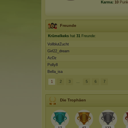
Karma:
10
Punk
Freunde
Krümelkeks
hat
31
Freunde:
VollblutZucht
Girl22_dream
AzDz
Polly8
Bella_isa
1
2
3
...
5
6
7
Die Trophäen