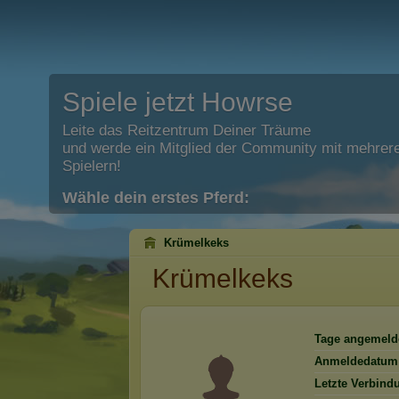
Spiele jetzt Howrse
Leite das Reitzentrum Deiner Träume
und werde ein Mitglied der Community mit mehrere
Spielern!
Wähle dein erstes Pferd:
Krümelkeks
Krümelkeks
Tage angemeld
Anmeldedatum
Letzte Verbind