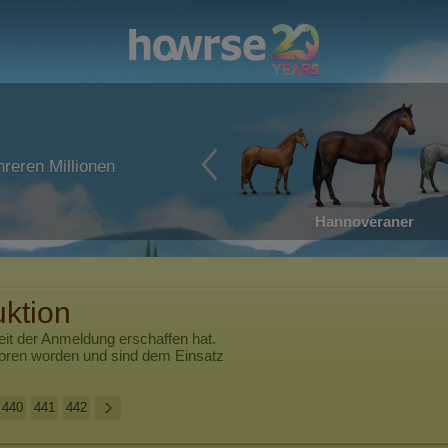
reren Millionen
Hannoveraner
ktion
it der Anmeldung erschaffen hat.
boren worden und sind dem Einsatz
440
441
442