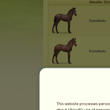
Aktueller Züc
Krümelkeks
Krümelkeks
Krümelkeks
This website processes persona
about Ubisoft's use of persona