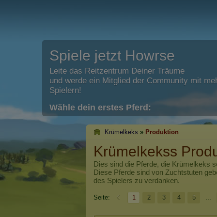
Spiele jetzt Howrse
Leite das Reitzentrum Deiner Träume
und werde ein Mitglied der Community mit meh
Spielern!
Wähle dein erstes Pferd:
Krümelkeks
»
Produktion
Krümelkekss Produ
Dies sind die Pferde, die
Krümelkeks
se
Diese Pferde sind von Zuchtstuten ge
des Spielers zu verdanken.
Seite:
1
2
3
4
5
...