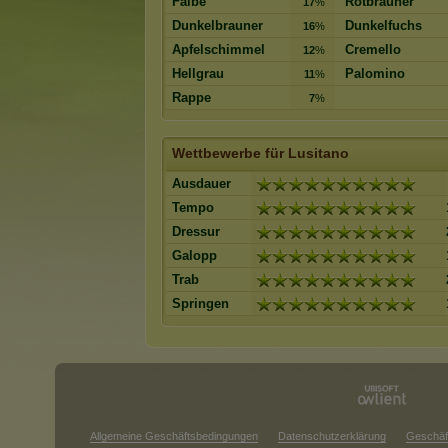
Falbe
Rotbrauner
17
%
Dunkelbrauner
Dunkelfuchs
16
%
Apfelschimmel
Cremello
12
%
Hellgrau
Palomino
11
%
Rappe
7
%
Wettbewerbe für Lusitano
Ausdauer
Tempo
Dressur
Galopp
Trab
Springen
Allgemeine Geschäftsbedingungen
Datenschutzerklärung
Geschäf