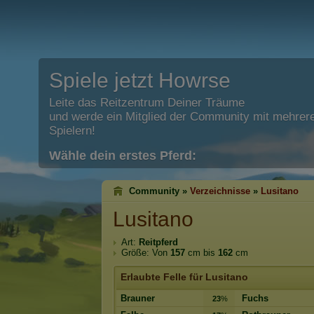
Spiele jetzt Howrse
Leite das Reitzentrum Deiner Träume
und werde ein Mitglied der Community mit mehrere
Spielern!
Wähle dein erstes Pferd:
Community »
Verzeichnisse
»
Lusitano
Lusitano
Art:
Reitpferd
Größe: Von
157
cm bis
162
cm
Erlaubte Felle für Lusitano
Brauner
Fuchs
23
%