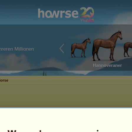
reren Millionen
Hannoveraner
Horse
ppe mit Overo-
3
%
heckung