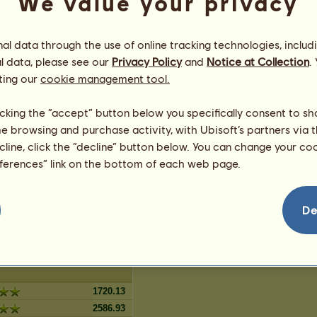
We value your privacy
usgrauer mit Tobiano-
3
%
heckung
nkelfuchs mit Overo-
2
%
heckung
l data through the use of online tracking technologies, includ
chs mit Tovero-
2
%
heckung
l data, please see our
Privacy Policy
and
Notice at Collection
.
felschimmel mit
2
%
ting our
cookie management tool.
biano-Scheckung
lbe mit Overo-
2
%
heckung
licking the “accept” button below you specifically consent to s
tbrauner mit Overo-
2
%
heckung
me browsing and purchase activity, with Ubisoft’s partners via t
lomino mit Tobiano-
1
%
ecline, click the “decline” button below. You can change your c
heckung
lomino mit Overo-
eferences” link on the bottom of each web page.
1
%
heckung
nkelfuchs mit Tovero-
1
%
heckung
ppe mit Tovero-
1
%
De
heckung
lomino mit Tovero-
1
%
heckung
1720.13
2586.93