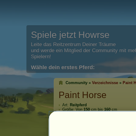
Spiele jetzt Howrse
Leite das Reitzentrum Deiner Träume
und werde ein Mitglied der Community mit meh
Spielern!
Wähle dein erstes Pferd:
Community »
Verzeichnisse
»
Paint 
Paint Horse
Art:
Reitpferd
Größe: Von
150
cm bis
160
cm
Erlaubte Felle für Paint Horse
Brauner mit Tobiano-
Ra
13
%
Scheckung
Sc