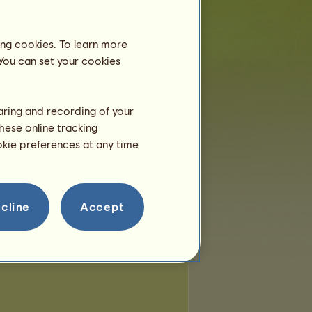
ing cookies. To learn more
 You can set your cookies
haring and recording of your
hese online tracking
ookie preferences at any time
cline
Accept