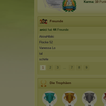
Karma:
10
Punk
Freunde
anici
hat
44
Freunde:
AkiraHibiki
Flocke 52
Vanessa Lo
tal
schirle
1
2
3
...
7
8
9
Die Trophäen