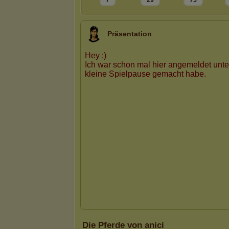
7
29
75
Präsentation
Die Pferde von anici