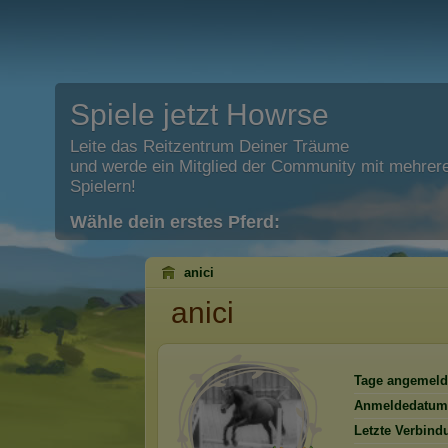
Spiele jetzt Howrse
Leite das Reitzentrum Deiner Träume
und werde ein Mitglied der Community mit mehrere
Spielern!
Wähle dein erstes Pferd:
anici
anici
Tage angemeld
Anmeldedatum
Letzte Verbind