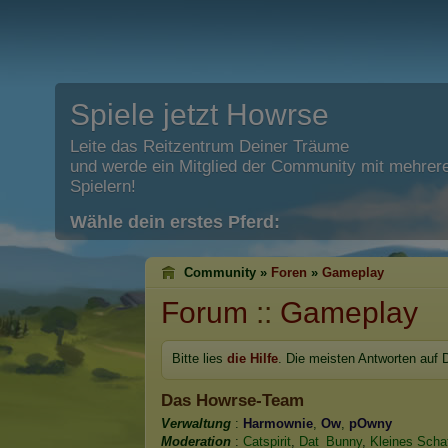
Spiele jetzt Howrse
Leite das Reitzentrum Deiner Träume
und werde ein Mitglied der Community mit mehrere
Spielern!
Wähle dein erstes Pferd:
Community »
Foren
»
Gameplay
Forum
::
Gameplay
Bitte lies
die Hilfe
. Die meisten Antworten auf 
Das Howrse-Team
Verwaltung
:
Harmownie
,
Ow
,
pOwny
Moderation
:
Catspirit
,
Dat_Bunny
,
Kleines Scha