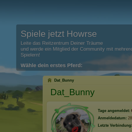
Spiele jetzt Howrse
Leite das Reitzentrum Deiner Träume
und werde ein Mitglied der Community mit mehrere
Spielern!
Wähle dein erstes Pferd:
Dat_Bunny
Dat_Bunny
Tage angemeldet:
Anmeldedatum:
28
Letzte Verbindung