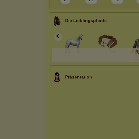
8
23
70
Die Lieblingspferde
R
Präsentation