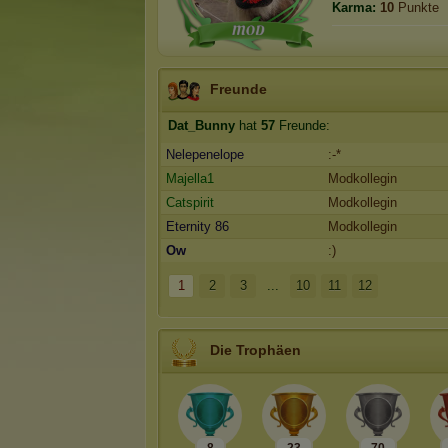
Karma:
10
Punkte
Freunde
Dat_Bunny
hat
57
Freunde:
Nelepenelope
:-*
Majella1
Modkollegin
Catspirit
Modkollegin
Eternity 86
Modkollegin
Ow
:)
1
2
3
...
10
11
12
Die Trophäen