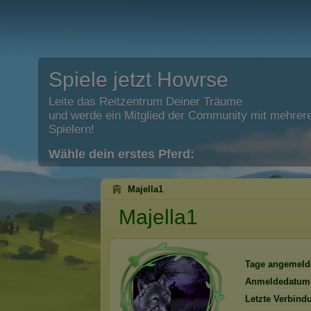
Spiele jetzt Howrse
Leite das Reitzentrum Deiner Träume
und werde ein Mitglied der Community mit mehrere
Spielern!
Wähle dein erstes Pferd:
Majella1
Majella1
Tage angemeld
Anmeldedatum
Letzte Verbind