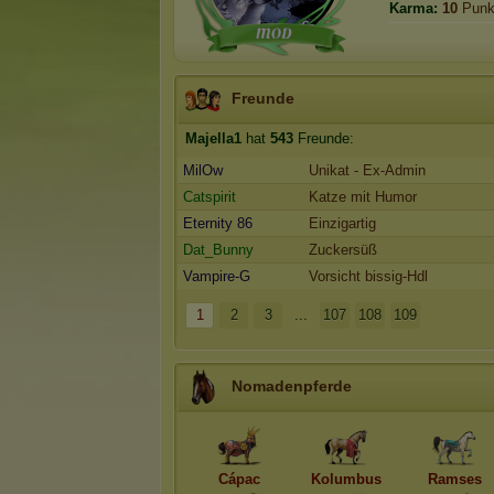
Karma:
10
Punk
Freunde
Majella1
hat
543
Freunde:
MilOw
Unikat - Ex-Admin
Catspirit
Katze mit Humor
Eternity 86
Einzigartig
Dat_Bunny
Zuckersüß
Vampire-G
Vorsicht bissig-Hdl
1
2
3
...
107
108
109
Nomadenpferde
Cápac
Kolumbus
Ramses