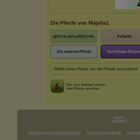
Die Pferde von Majella1
göттєя υη∂ ωιℓ∂ρƒєя∂є
Aufgabe
Die anderen Pferde
Kurzlebige Rasse
Wähle einen Reiter, um die Pferde anzusehen!
Die zum Verkauf stehen-
den Pferde ansehen
Allgemeine Geschäftsbedingungen
Datenschutzerklärung
Geschäf