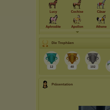
Lucy
Cochise
Cäsar
Aphrodite
Apollon
Athene
Die Trophäen
12
40
102
Präsentation