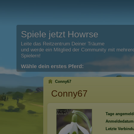
Spiele jetzt Howrse
Leite das Reitzentrum Deiner Träume
und werde ein Mitglied der Community mit mehrere
Spielern!
Wähle dein erstes Pferd:
Conny67
Conny67
Tage angemeld
Anmeldedatum
Letzte Verbind