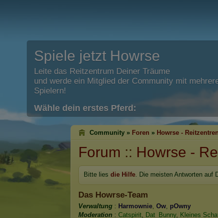
Spiele jetzt Howrse
Leite das Reitzentrum Deiner Träume
und werde ein Mitglied der Community mit mehrere
Spielern!
Wähle dein erstes Pferd:
Community »
Foren
»
Howrse - Reitzentre
Forum
::
Howrse - Re
Bitte lies
die Hilfe
. Die meisten Antworten auf 
Das Howrse-Team
Verwaltung
:
Harmownie
,
Ow
,
pOwny
Moderation
:
Catspirit
,
Dat_Bunny
,
Kleines Scha