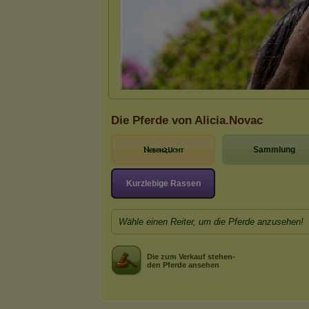
Die Pferde von Alicia.Novac
Ⲛⲉⲃⲉⲛⲹⳙⲥⲏⲧ
Sammlung
Kurzlebige Rassen
Wähle einen Reiter, um die Pferde anzusehen!
Die zum Verkauf stehen-
den Pferde ansehen