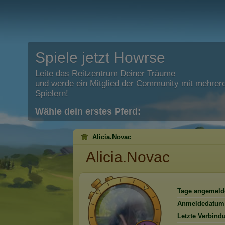
Spiele jetzt Howrse
Leite das Reitzentrum Deiner Träume
und werde ein Mitglied der Community mit mehrere
Spielern!
Wähle dein erstes Pferd:
Alicia.Novac
Alicia.Novac
Tage angemeld
Anmeldedatum
Letzte Verbind