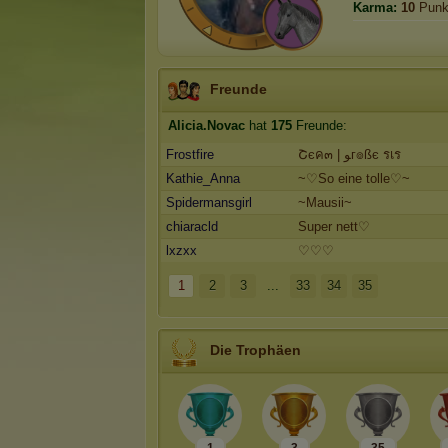
Karma:
10
Punk
Freunde
Alicia.Novac
hat
175
Freunde:
Frostfire
Շєค๓ | ﻮг๏ßє รเร
Kathie_Anna
~♡So eine tolle♡~
Spidermansgirl
~Mausii~
chiaracld
Super nett♡
lxzxx
♡♡♡
1
2
3
...
33
34
35
Die Trophäen