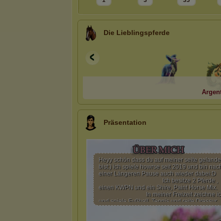
1
3
35
Die Lieblingspferde
Argent
Präsentation