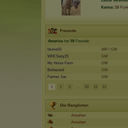
Letzte Verbind
Karma:
10
Punk
Freunde
Amarina
hat
59
Freunde:
blume03
WR / GW
WHCSany25
GW
My Horse Farm
GW
Biohazard
GW
Farmer Joe
GW
1
2
3
...
10
11
12
Die Ranglisten
Ansehen
Ansehen