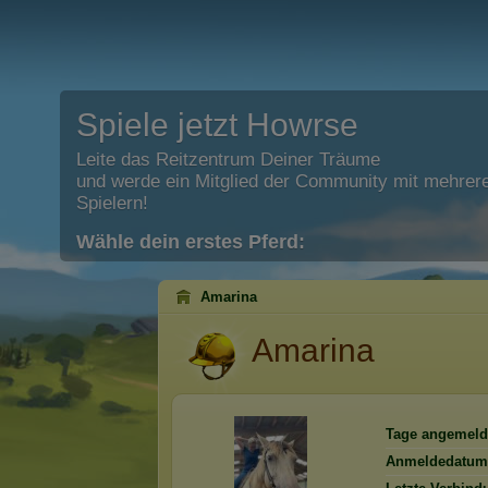
Spiele jetzt Howrse
Leite das Reitzentrum Deiner Träume
und werde ein Mitglied der Community mit mehrere
Spielern!
Wähle dein erstes Pferd:
Amarina
Amarina
Tage angemeld
Anmeldedatum