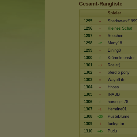
Gesamt-Rangliste
Spieler
1295
Shadowwolf199
=
1296
Kleines Schaf
=
1297
Seechen
=
1298
Marty18
+2
1299
Eining8
=
1300
Krümelmonster
+1
1301
Rosie:)
-3
1302
pferd o pony
=
1303
WayofLife
=
1304
Hnoss
=
1305
INABB
=
1306
horsegirl 78
+1
1307
Hermine01
-1
1308
PusteBlume
+20
1309
funkystar
-1
1310
Pudu
+45