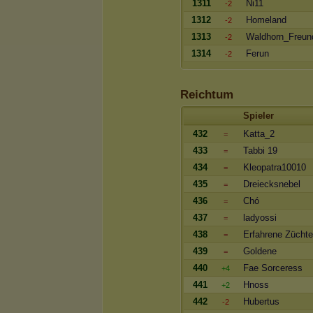
1311
Ni11
-2
1312
Homeland
-2
1313
Waldhorn_Freun
-2
1314
Ferun
-2
Reichtum
Spieler
432
Katta_2
=
433
Tabbi 19
=
434
Kleopatra10010
=
435
Dreiecksnebel
=
436
Chó
=
437
ladyossi
=
438
Erfahrene Züchte
=
439
Goldene
=
440
Fae Sorceress
+4
441
Hnoss
+2
442
Hubertus
-2