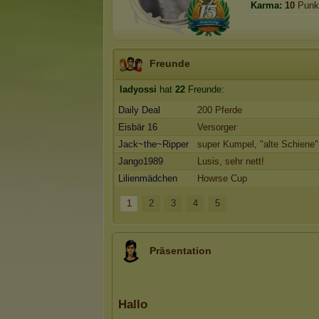
Karma:
10
Punk
Freunde
ladyossi
hat
22
Freunde:
Daily Deal
200 Pferde
Eisbär 16
Versorger
Jack~the~Ripper
super Kumpel, "alte Schiene"
Jango1989
Lusis, sehr nett!
Lilienmädchen
Howrse Cup
1
2
3
4
5
Präsentation