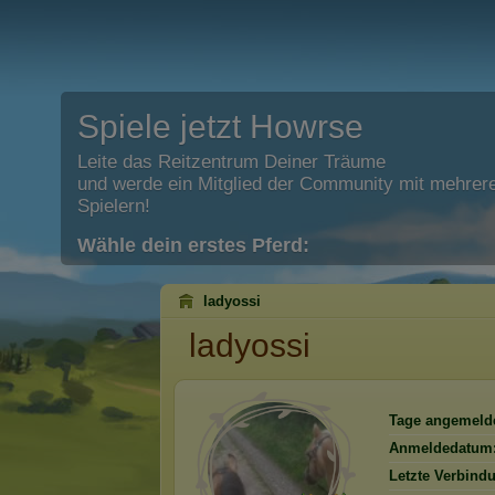
Spiele jetzt Howrse
Leite das Reitzentrum Deiner Träume
und werde ein Mitglied der Community mit mehrere
Spielern!
Wähle dein erstes Pferd:
ladyossi
ladyossi
Tage angemelde
Anmeldedatum
Letzte Verbind