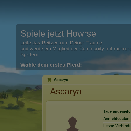
Spiele jetzt Howrse
Leite das Reitzentrum Deiner Träume
und werde ein Mitglied der Community mit mehrere
Spielern!
Wähle dein erstes Pferd:
Ascarya
Ascarya
Tage angemeld
Anmeldedatum
Letzte Verbind