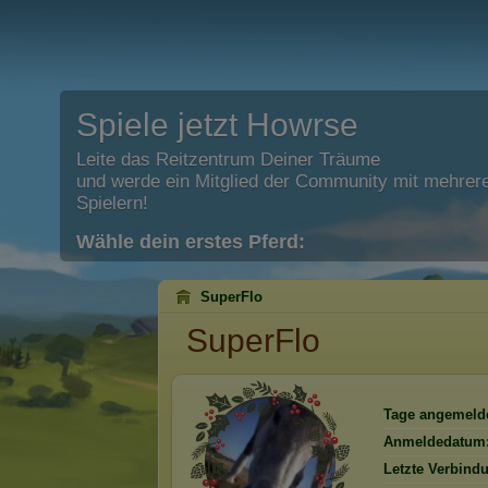
Spiele jetzt Howrse
Leite das Reitzentrum Deiner Träume
und werde ein Mitglied der Community mit mehrere
Spielern!
Wähle dein erstes Pferd:
SuperFlo
SuperFlo
Tage angemelde
Anmeldedatum
Letzte Verbind