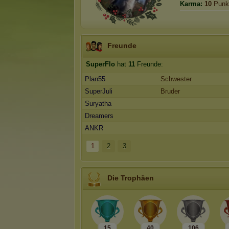
Karma:
10
Punk
Freunde
SuperFlo
hat
11
Freunde:
Plan55
Schwester
SuperJuli
Bruder
Suryatha
Dreamers
ANKR
1
2
3
Die Trophäen
15
40
106