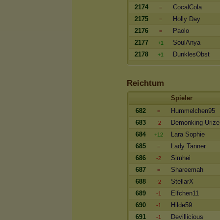
2174
CocalCola
=
2175
Holly Day
=
2176
Paolo
=
2177
SoulAnya
+1
2178
DunklesObst
+1
Reichtum
Spieler
682
Hummelchen95
=
683
Demonking Urize
-2
684
Lara Sophie
+12
685
Lady Tanner
=
686
Simhei
-2
687
Shareemah
=
688
StellarX
-2
689
Elfchen11
-1
690
Hilde59
-1
691
Devillicious
-1