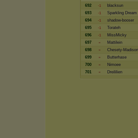
692
blacksun
-1
693
Sparkling Dream
-1
694
shadow-booser
-1
695
Torateh
-1
696
MissMicky
-1
697
Mattilein
=
698
Chesety-Madiso
=
699
Butterhase
=
700
Nimoee
=
701
Dreililien
=