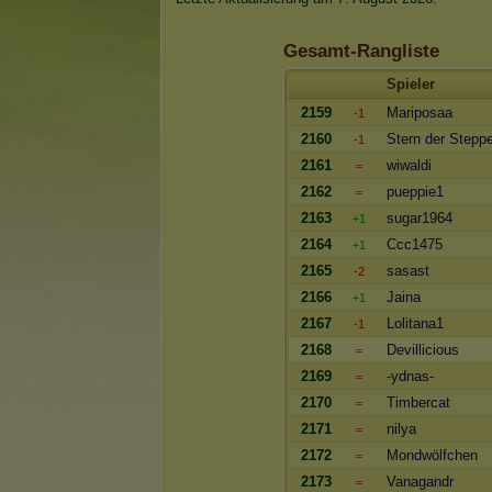
Gesamt-Rangliste
Spieler
2159
Mariposaa
-1
2160
Stern der Stepp
-1
2161
wiwaldi
=
2162
pueppie1
=
2163
sugar1964
+1
2164
Ccc1475
+1
2165
sasast
-2
2166
Jaina
+1
2167
Lolitana1
-1
2168
Devillicious
=
2169
-ydnas-
=
2170
Timbercat
=
2171
nilya
=
2172
Mondwölfchen
=
2173
Vanagandr
=