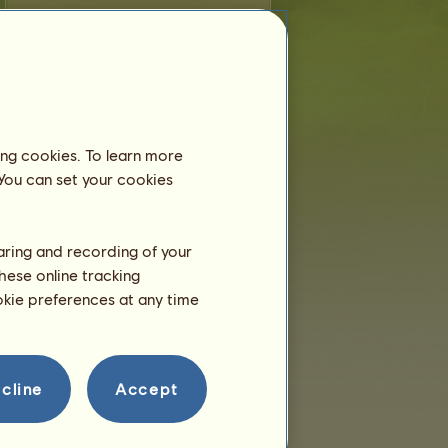
S mix
ist jünger als 6 Monate und lebt
noch bei seiner Mutter. Du musst es
daher nicht in einem Reitzentrum
anmelden.
Training
ing cookies. To learn more
S mix kann ab einem Alter von
2 Jahre trainieren.
 You can set your cookies
Sie ist im Augenblick erst 4
Monate alt!
haring and recording of your
Fortpflanzung
hese online tracking
ookie preferences at any time
cline
Accept