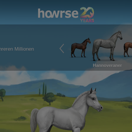
reren Millionen
Hannoveraner