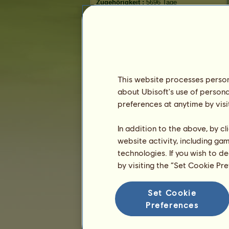
Zugehörigkeit :
5696 Tage
Allgemeine Rangliste :
2168.
Bestand :
81.200.880
Verlauf der Besitzer
Rangliste
This website processes persona
Die Gesamtrangliste
about Ubisoft's use of persona
Die Platzierung für die Rasse
preferences at anytime by visi
Die höchsten Auszeichnungen
In addition to the above, by c
website activity, including ga
technologies. If you wish to d
by visiting the “Set Cookie Pr
Set Cookie
Preferences