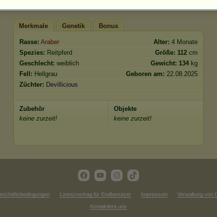
Merkmale
Genetik
Bonus
Rasse:
Araber
Alter:
4 Monate
Spezies:
Reitpferd
Größe:
112
cm
Geschlecht:
weiblich
Gewicht:
134
kg
Fell:
Hellgrau
Geboren am:
22.08.2025
Züchter:
Devillicious
Zubehör
Objekte
keine zurzeit!
keine zurzeit!
eschäftsbedingungen
Lizenzvertrag für Endbenutzer
Impressum
Verwaltung von 
Kontaktiere uns