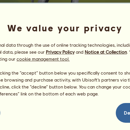
We value your privacy
l data through the use of online tracking technologies, includ
l data, please see our
Privacy Policy
and
Notice at Collection
.
S mix
ting our
cookie management tool.
Energie
94
%
08:00
Gesundheit
100
%
licking the “accept” button below you specifically consent to s
Moral
100
%
me browsing and purchase activity, with Ubisoft’s partners via t
ecline, click the “decline” button below. You can change your c
Fähigkeiten
Insgesamt:
0.00
eferences” link on the bottom of each web page.
Ausdauer
0.00
Tempo
0.00
Dressur
0.00
De
Galopp
0.00
Trab
0.00
Springen
0.00