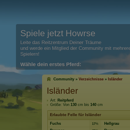
Spiele jetzt Howrse
Leite das Reitzentrum Deiner Träume
und werde ein Mitglied der Community mit mehrere
Spielern!
Wähle dein erstes Pferd:
Community »
Verzeichnisse
»
Isländer
Isländer
Art:
Reitpferd
Größe: Von
130
cm bis
140
cm
Erlaubte Felle für Isländer
Fuchs
Hellgrau
17
%