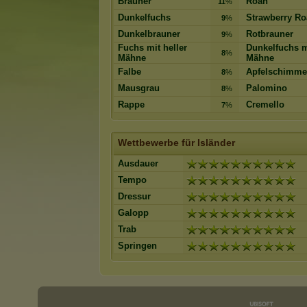
Brauner
Roan
11
%
Dunkelfuchs
Strawberry R
9
%
Dunkelbrauner
Rotbrauner
9
%
Fuchs mit heller
Dunkelfuchs m
8
%
Mähne
Mähne
Falbe
Apfelschimme
8
%
Mausgrau
Palomino
8
%
Rappe
Cremello
7
%
Wettbewerbe für Isländer
Ausdauer
Tempo
Dressur
Galopp
Trab
Springen