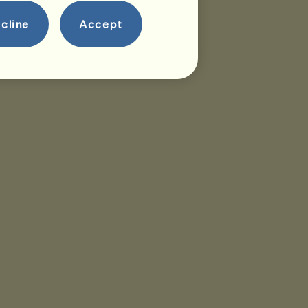
cline
Accept