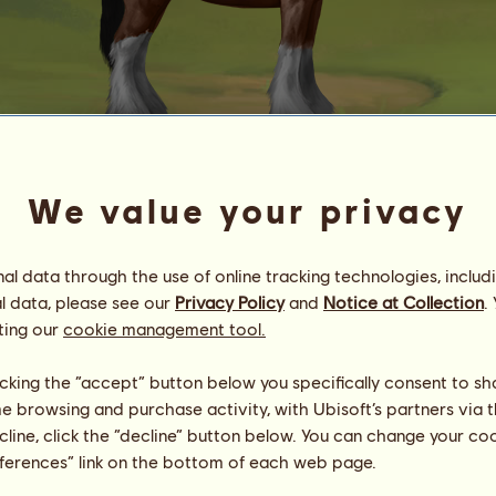
We value your privacy
H
Energie
78
%
11:00
Gesundheit
100
%
l data through the use of online tracking technologies, includ
Moral
100
%
l data, please see our
Privacy Policy
and
Notice at Collection
.
ting our
cookie management tool.
Fähigkeiten
Insgesamt:
64.46
Ausdauer
32.23
licking the “accept” button below you specifically consent to s
Tempo
0.00
me browsing and purchase activity, with Ubisoft’s partners via t
Dressur
32.23
ecline, click the “decline” button below. You can change your c
Galopp
0.00
eferences” link on the bottom of each web page.
Trab
0.00
Springen
0.00