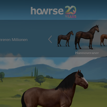
reren Millionen
Hannoveraner