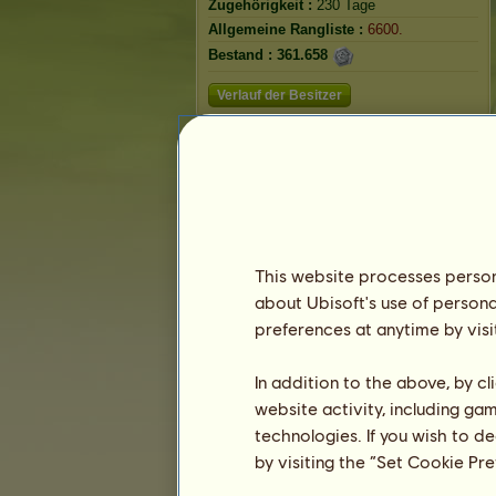
Zugehörigkeit :
230 Tage
Allgemeine Rangliste :
6600.
Bestand :
361.658
Verlauf der Besitzer
Rangliste
Die Gesamtrangliste
Die Platzierung für die Rasse
Die höchsten Auszeichnungen
This website processes persona
about Ubisoft's use of persona
preferences at anytime by visi
In addition to the above, by c
website activity, including ga
technologies. If you wish to d
by visiting the “Set Cookie Pr