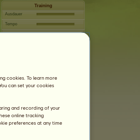
Training
Ausdauer
Tempo
Dressur
Galopp
Trab
Springen
ing cookies. To learn more
Fortpflanzung
 You can set your cookies
Informationen
Decksprünge:
0 / 3
Stammbaum
haring and recording of your
Nachkommen
hese online tracking
ookie preferences at any time