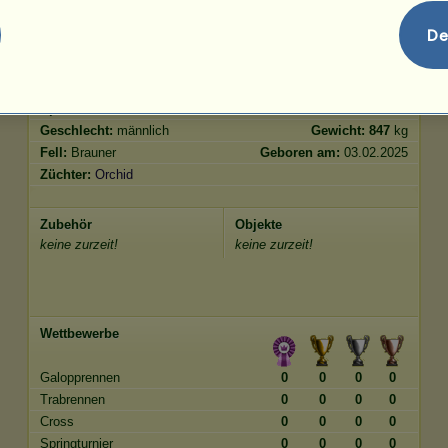
De
Merkmale
Genetik
Bonus
Rasse:
Drum Horse
Alter:
13 Jahre 4 Monate
Spezies:
Kaltblut
Größe:
175
cm
Geschlecht:
männlich
Gewicht:
847
kg
Fell:
Brauner
Geboren am:
03.02.2025
Züchter:
Orchid
Zubehör
Objekte
keine zurzeit!
keine zurzeit!
Wettbewerbe
Galopprennen
0
0
0
0
Trabrennen
0
0
0
0
Cross
0
0
0
0
Springturnier
0
0
0
0