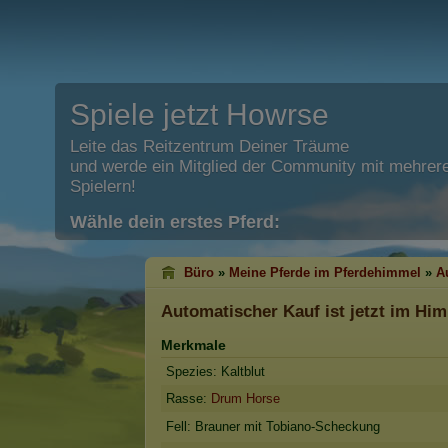
Spiele jetzt Howrse
Leite das Reitzentrum Deiner Träume
und werde ein Mitglied der Community mit mehrere
Spielern!
Wähle dein erstes Pferd:
Büro
»
Meine Pferde im Pferdehimmel
»
A
Automatischer Kauf
ist jetzt im Hi
Merkmale
Spezies: Kaltblut
Rasse:
Drum Horse
Fell: Brauner mit Tobiano-Scheckung