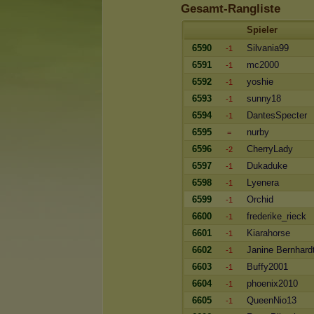
Gesamt-Rangliste
Spieler
6590
Silvania99
-1
6591
mc2000
-1
6592
yoshie
-1
6593
sunny18
-1
6594
DantesSpecter
-1
6595
nurby
=
6596
CherryLady
-2
6597
Dukaduke
-1
6598
Lyenera
-1
6599
Orchid
-1
6600
frederike_rieck
-1
6601
Kiarahorse
-1
6602
Janine Bernhard
-1
6603
Buffy2001
-1
6604
phoenix2010
-1
6605
QueenNio13
-1