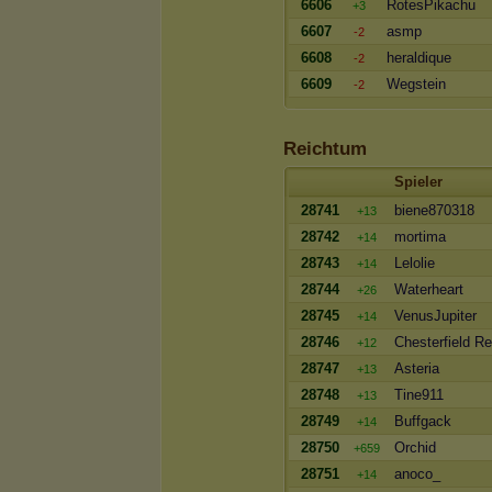
6606
RotesPikachu
+3
6607
asmp
-2
6608
heraldique
-2
6609
Wegstein
-2
Reichtum
Spieler
28741
biene870318
+13
28742
mortima
+14
28743
Lelolie
+14
28744
Waterheart
+26
28745
VenusJupiter
+14
28746
Chesterfield R
+12
28747
Asteria
+13
28748
Tine911
+13
28749
Buffgack
+14
28750
Orchid
+659
28751
anoco_
+14