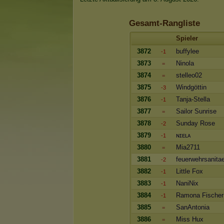
Gesamt-Rangliste
Spieler
3872
buffylee
-1
3873
Ninola
=
3874
stelleo02
=
3875
Windgöttin
-3
3876
Tanja-Stella
-1
3877
Sailor Sunrise
=
3878
Sunday Rose
-2
3879
ɴɪᴇʟᴀ
-1
3880
Mia2711
=
3881
feuerwehrsanitae
-2
3882
Little Fox
-1
3883
NaniNix
-1
3884
Ramona Fischer
-1
3885
SanAntonia
=
3886
Miss Hux
=