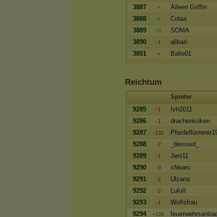
3887
Aileen Griffin
=
3888
Colaa
=
3889
SOMA
+1
3890
alibari
-1
3891
Balle01
=
Reichtum
Spieler
9285
Ivh2011
-1
9286
drachenküken
-1
9287
Pferdeflüsterer1
-132
9288
_blessed_
-2
9289
Jeni11
-1
9290
xNearu
-3
9291
Ulzana
-2
9292
LuluII
-2
9293
Wolfsfrau
-1
9294
feuerwehrsanitae
+155