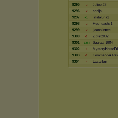
9295
Juliee.23
-2
9296
annija.
-2
9297
lakitaluna1
+1
9298
Frechdachs1
-2
9299
jjaanniinnee
-2
9300
Zipfel2002
-1
9301
Saaraah1904
+1264
9302
MysteryHorseFr
-1
9303
Commander Re
-1
9304
Excalibur
-4