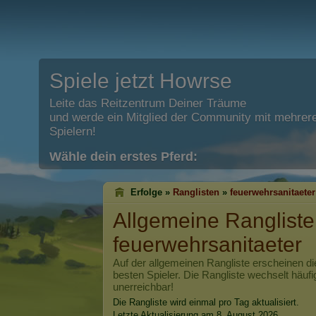
Spiele jetzt Howrse
Leite das Reitzentrum Deiner Träume
und werde ein Mitglied der Community mit mehrere
Spielern!
Wähle dein erstes Pferd:
Erfolge »
Ranglisten
»
feuerwehrsanitaeter
Allgemeine Rangliste
feuerwehrsanitaeter
Auf der allgemeinen Rangliste erscheinen di
besten Spieler. Die Rangliste wechselt häufi
unerreichbar!
Die Rangliste wird einmal pro Tag aktualisiert.
Letzte Aktualisierung am 8. August 2026.