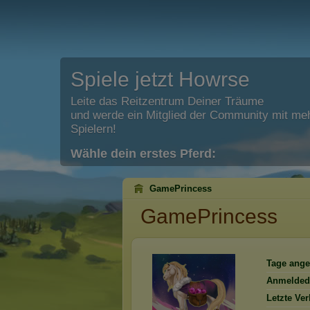
Spiele jetzt Howrse
Leite das Reitzentrum Deiner Träume
und werde ein Mitglied der Community mit meh
Spielern!
Wähle dein erstes Pferd:
GamePrincess
GamePrincess
Tage ange
Anmelded
Letzte Ve