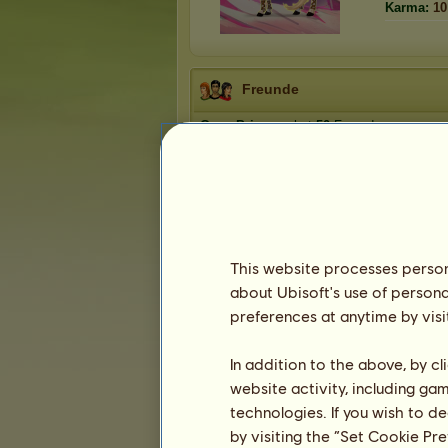
Karma:
10
Freunde
GamePrincess
hat
50
Freunde:
PerfektLady
Feuerherz
Barbey
Lilly Brown
Firanja
This website processes persona
1
2
3
...
8
9
10
about Ubisoft's use of persona
preferences at anytime by visi
Die Trophäen
In addition to the above, by c
website activity, including ga
technologies. If you wish to d
by visiting the “Set Cookie Pr