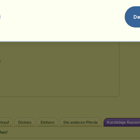
215
De
rkauf
Divines
Einhorn
Die anderen Pferde
Kurzlebige Rasse
hen!