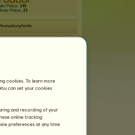
der Plätze:
149
freier Plätze:
23
Nomadenpferde
ehorn
Alihorn
Hornaval
ahorn
Horniffon
Anihorn
ing cookies. To learn more
 You can set your cookies
ohorn
Lamahorn
Dunkelhorn
Kurzlebige Rassen
haring and recording of your
hese online tracking
ookie preferences at any time
Welsh Cob 2026