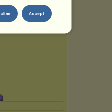
cline
Accept
n