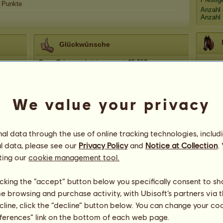
Punkte
Anzahl 
Anzahl 
Glückwünsche
GamePrincess
hat insgesamt
25.517
Glückwünsche erhalten, davon kürzlich:
JumpingGoblin
Vor 19 Stunden
Sylv
kat3x
Vor 1 Tag
We value your privacy
19Hanni
Vor 1 Tag
Zebr
Batmanpferd Amy
Vor 1 Tag
l data through the use of online tracking technologies, includ
Vivi
Vor 2 Tagen
l data, please see our
Privacy Policy
and
Notice at Collection
.
Hipp
ting our
cookie management tool.
licking the “accept” button below you specifically consent to s
me browsing and purchase activity, with Ubisoft’s partners via t
ecline, click the “decline” button below. You can change your c
eferences” link on the bottom of each web page.