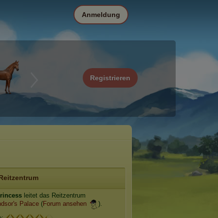
Anmeldung
Registrieren
Reitzentrum
incess
leitet das Reitzentrum
dsor's Palace
(
Forum ansehen
).
e: