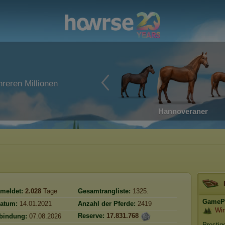
reren Millionen
Hannoveraner
meldet:
2.028
Tage
Gesamtrangliste:
1325.
GamePr
atum:
14.01.2021
Anzahl der Pferde:
2419
Win
Reserve:
17.831.768
rbindung:
07.08.2026
Prestig