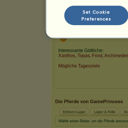
16
41
105
Set Cookie
Preferences
Präsentation
Die Pferde von GamePrincess
Einhorn Lager
Lager & Felle
Ve
Wähle einen Reiter, um die Pferde anzuse