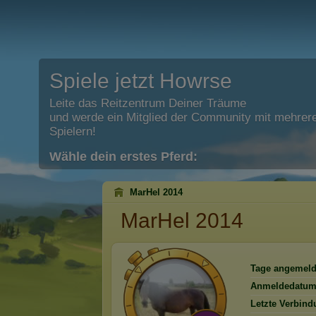
Spiele jetzt Howrse
Leite das Reitzentrum Deiner Träume
und werde ein Mitglied der Community mit mehrere
Spielern!
Wähle dein erstes Pferd:
MarHel 2014
MarHel 2014
Tage angemeld
Anmeldedatum
Letzte Verbind