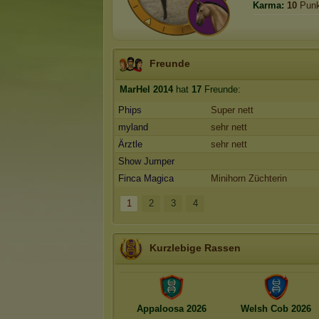
Karma:
10
Punk
Freunde
MarHel 2014
hat
17
Freunde:
Phips
Super nett
myland
sehr nett
Ärztle
sehr nett
Show Jumper
Finca Magica
Minihorn Züchterin
1
2
3
4
Kurzlebige Rassen
Appaloosa 2026
Welsh Cob 2026