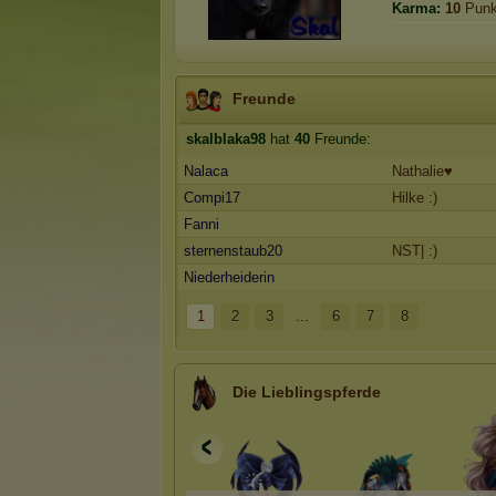
Karma:
10
Punk
Freunde
skalblaka98
hat
40
Freunde:
Nalaca
Nathalie♥
Compi17
Hilke :)
Fanni
sternenstaub20
NST| :)
Niederheiderin
1
2
3
...
6
7
8
Die Lieblingspferde