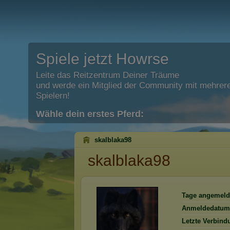
Spiele jetzt Howrse
Leite das Reitzentrum Deiner Träume
und werde ein Mitglied der Community mit mehrere
Spielern!
Wähle dein erstes Pferd:
skalblaka98
skalblaka98
Tage angemeld
Anmeldedatum
Letzte Verbind