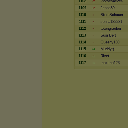
1108
-horses4ever-
-2
1109
Jenna89
-2
1110
SternSchauer
=
1111
selina123321
=
1112
totengraeber
=
1113
Susi Bert
=
1114
Queeny130
=
1115
Muddy:)
+4
1116
Rivet
-1
1117
maxima123
-1