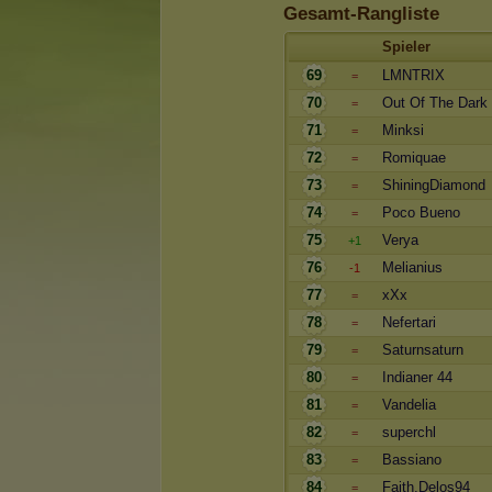
Gesamt-Rangliste
Spieler
69
LMNTRIX
=
70
Out Of The Dark
=
71
Minksi
=
72
Romiquae
=
73
ShiningDiamond
=
74
Poco Bueno
=
75
Verya
+1
76
Melianius
-1
77
xXx
=
78
Nefertari
=
79
Saturnsaturn
=
80
Indianer 44
=
81
Vandelia
=
82
superchl
=
83
Bassiano
=
84
Faith.Delos94
=