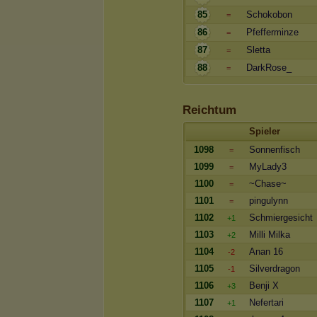
85
Schokobon
=
86
Pfefferminze
=
87
Sletta
=
88
DarkRose_
=
Reichtum
Spieler
1098
Sonnenfisch
=
1099
MyLady3
=
1100
~Chase~
=
1101
pingulynn
=
1102
Schmiergesicht
+1
1103
Milli Milka
+2
1104
Anan 16
-2
1105
Silverdragon
-1
1106
Benji X
+3
1107
Nefertari
+1