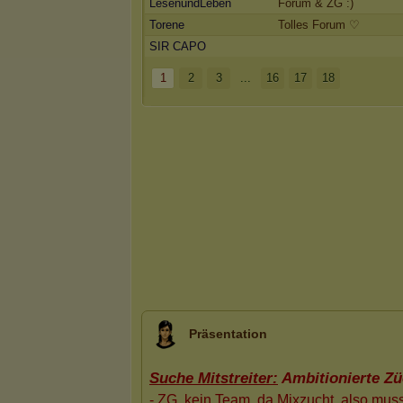
LesenundLeben
Forum & ZG :)
Torene
Tolles Forum ♡
SIR CAPO
1
2
3
...
16
17
18
Präsentation