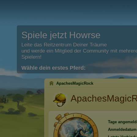
Spiele jetzt Howrse
Leite das Reitzentrum Deiner Träume
und werde ein Mitglied der Community mit mehrere
Spielern!
Wähle dein erstes Pferd:
ApachesMagicRock
ApachesMagic
Tage angemeld
Anmeldedatum