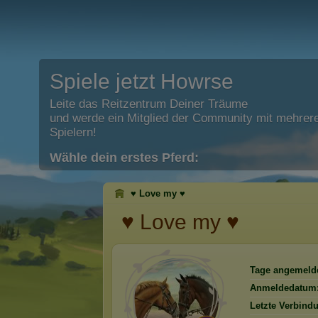
Spiele jetzt Howrse
Leite das Reitzentrum Deiner Träume
und werde ein Mitglied der Community mit mehrere
Spielern!
Wähle dein erstes Pferd:
♥ Love my ♥
♥ Love my ♥
Tage angemelde
Anmeldedatum
Letzte Verbind