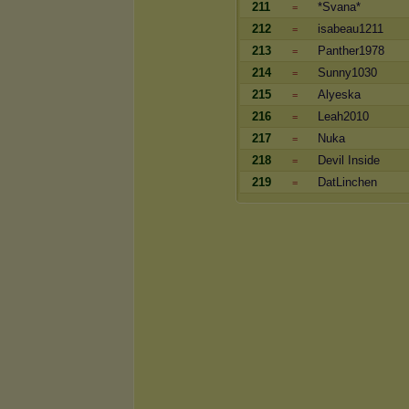
211
*Svana*
=
212
isabeau1211
=
213
Panther1978
=
214
Sunny1030
=
215
Alyeska
=
216
Leah2010
=
217
Nuka
=
218
Devil Inside
=
219
DatLinchen
=