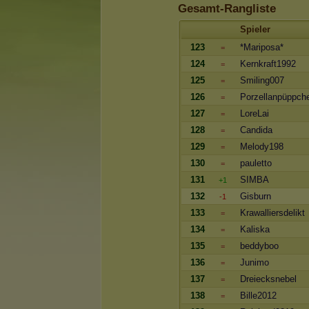
Gesamt-Rangliste
Spieler
123
*Mariposa*
=
124
Kernkraft1992
=
125
Smiling007
=
126
Porzellanpüppch
=
127
LoreLai
=
128
Candida
=
129
Melody198
=
130
pauletto
=
131
SIMBA
+1
132
Gisburn
-1
133
Krawalliersdelikt
=
134
Kaliska
=
135
beddyboo
=
136
Junimo
=
137
Dreiecksnebel
=
138
Bille2012
=