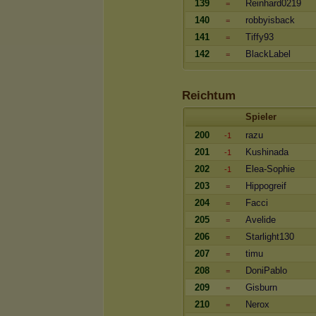
139
Reinhard0219
=
140
robbyisback
=
141
Tiffy93
=
142
BlackLabel
=
Reichtum
Spieler
200
razu
-1
201
Kushinada
-1
202
Elea-Sophie
-1
203
Hippogreif
=
204
Facci
=
205
Avelide
=
206
Starlight130
=
207
timu
=
208
DoniPablo
=
209
Gisburn
=
210
Nerox
=