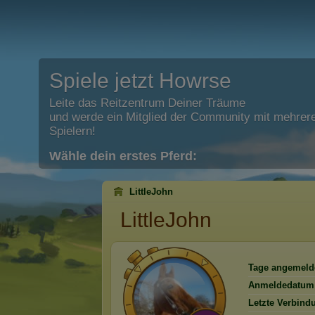
Spiele jetzt Howrse
Leite das Reitzentrum Deiner Träume
und werde ein Mitglied der Community mit mehrere
Spielern!
Wähle dein erstes Pferd:
LittleJohn
LittleJohn
Tage angemeld
Anmeldedatum
Letzte Verbind