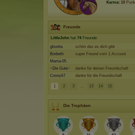
Karma:
10
Punk
Freunde
LittleJohn
hat
74
Freunde:
glisetta
schön das es dich gibt
Borbeth
super Freund vom 1.Account
Mama-05
~Die Gute~
danke für deinen Freundschaft
Conny67
danke für die Freundschaft
1
2
3
...
13
14
15
Die Trophäen