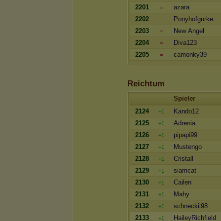
2201
azara
=
2202
Ponyhofgurke
=
2203
New Angel
=
2204
Diva123
=
2205
camonky39
=
Reichtum
Spieler
2124
Kando12
+1
2125
Adrenia
+1
2126
pipapi99
+1
2127
Mustengo
+1
2128
Cristall
+1
2129
siamcat
+1
2130
Cailen
+1
2131
Mahy
+1
2132
schneckii98
+1
2133
HaileyRichfield
+1