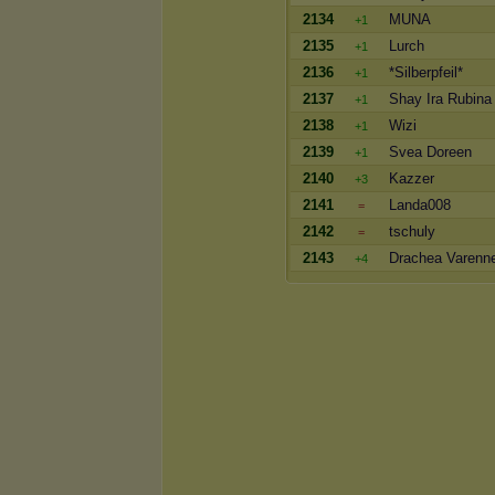
2134
MUNA
+1
2135
Lurch
+1
2136
*Silberpfeil*
+1
2137
Shay Ira Rubina
+1
2138
Wizi
+1
2139
Svea Doreen
+1
2140
Kazzer
+3
2141
Landa008
=
2142
tschuly
=
2143
Drachea Varenn
+4