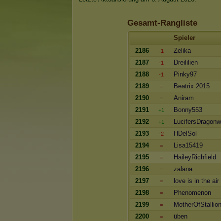
Gesamt-Rangliste
Spieler
2186
Zelika
-1
2187
Dreililien
-1
2188
Pinky97
-1
2189
Beatrix 2015
=
2190
Aniram
=
2191
Bonny553
+1
2192
LucifersDragonw
+1
2193
HDelSol
-2
2194
Lisa15419
=
2195
HaileyRichfield
=
2196
zalana
=
2197
love is in the air
=
2198
Phenomenon
=
2199
MotherOfStallio
=
2200
üben
=