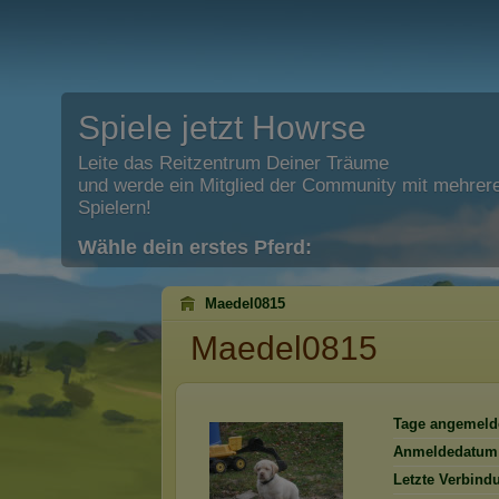
Spiele jetzt Howrse
Leite das Reitzentrum Deiner Träume
und werde ein Mitglied der Community mit mehrere
Spielern!
Wähle dein erstes Pferd:
Maedel0815
Maedel0815
Tage angemeld
Anmeldedatum
Letzte Verbind