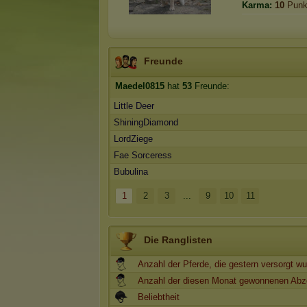
Karma:
10
Punk
Freunde
Maedel0815
hat
53
Freunde:
Little Deer
ShiningDiamond
LordZiege
Fae Sorceress
Bubulina
1
2
3
...
9
10
11
Die Ranglisten
Anzahl der Pferde, die gestern versorgt w
Anzahl der diesen Monat gewonnenen Abz
Beliebtheit