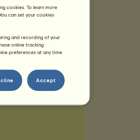
igent
Hermes
Uraniafalter
ing cookies. To learn more
 You can set your cookies
ldnis
Multihorn
Albtraum
haring and recording of your
isseur
Typhon
Ozeania
hese online tracking
ookie preferences at any time
cline
Accept