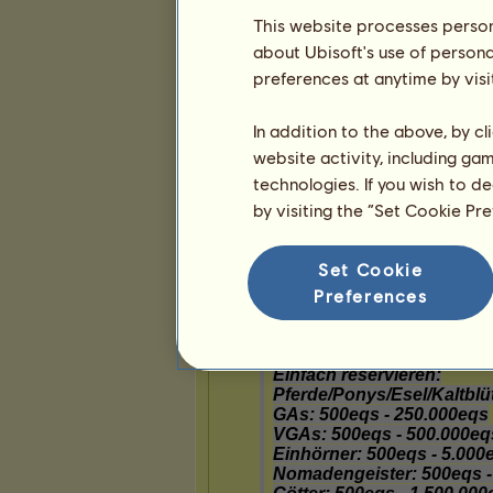
Beliebtheit
This website processes persona
Gesamt-Rangliste
about Ubisoft's use of persona
preferences at anytime by visi
Die Trophäen
In addition to the above, by c
website activity, including ga
technologies. If you wish to d
2
10
58
by visiting the “Set Cookie Pr
Set Cookie
Präsentation
Preferences