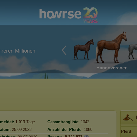
reren Millionen
Hannoveraner
meldet:
1.013
Tage
Gesamtrangliste:
1342.
atum:
25.09.2023
Anzahl der Pferde:
1080
Pferd
Reserve:
9.242.972