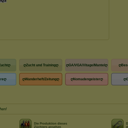
Zuchtღ
ღZucht und Trainingღ
ღGA/VGA/Vitage/Mantelღ
ღBes
reღ
ღWanderheft/Zeitungღ
ღNomadengeisterღ
ღ
hen!
Die Produktion dieses
D
Züchters ansehen
d