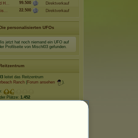
99.500
d H…
Direktverkauf
22.500
tis…
Direktverkauf
Die personalisierten UFOs
Bis jetzt hat noch niemand ein UFO auf
der Profilseite von Mischl03 gefunden.
Reitzentrum
03
leitet das Reitzentrum
rbeach Ranch
(
Forum ansehen
).
e:
der Plätze:
1.452
freier Plätze:
78
Nomadenpferde