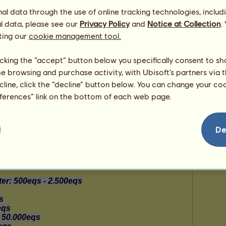
nicht platziert
Dir
l data through the use of online tracking technologies, includ
1342.
-1
l data, please see our
Privacy Policy
and
Notice at Collection
.
ting our
cookie management tool.
Wi
licking the “accept” button below you specifically consent to s
Reg
me browsing and purchase activity, with Ubisoft’s partners via t
ecline, click the “decline” button below. You can change your c
157
eferences” link on the bottom of each web page.
De