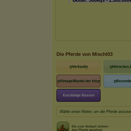
Die Pferde von Mischl03
ღVerkaufღ
ღHörnchen 
ღVintage/Mantel der Irisღ
ღBesonde
Kurzlebige Rassen
Wähle einen Reiter, um die Pferde anzuse
Die zum Verkauf stehen-
den Pferde ansehen