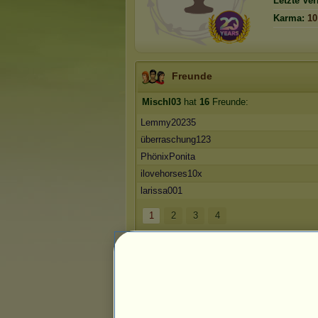
Letzte Ve
Karma:
10
Freunde
Mischl03
hat
16
Freunde:
Lemmy20235
überraschung123
PhönixPonita
ilovehorses10x
larissa001
1
2
3
4
Die Ranglisten
Sammlung der Felle des Goldenen A
Reichtum