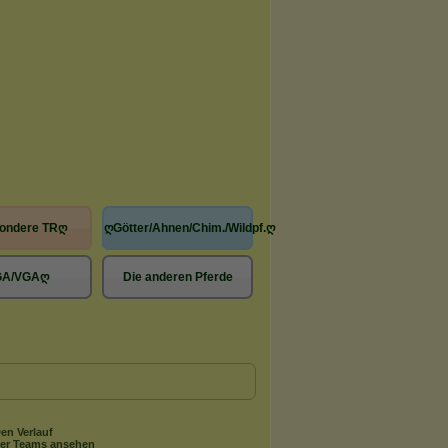
ondere TRღ
ღGötter/Ahnen/Chim./Wildpf.ღ
GA/VGAღ
Die anderen Pferde
en Verlauf
er Teams ansehen