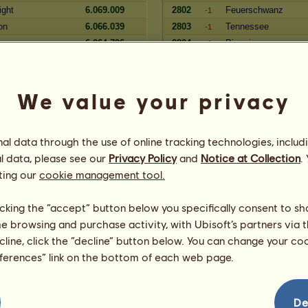
ight
6.069.009
2802
Feuerschwanz
-1
on
6.066.039
2803
Tennessee
-1
6.064.796
2804
Bjarmi
-1
i
6.064.358
2805
Lappen
-1
rl13
6.061.920
2806
Claudia Ratzki
-1
We value your privacy
Zugehörigkeit
Reserve
Spieler
l data through the use of online tracking technologies, includ
1997
3.952.829
8642
Kater Tiger
l data, please see our
Privacy Policy
and
Notice at Collection
-1
.
3.952.548
8643
chantal 55
ting our
cookie management tool.
-1
3.952.355
8644
Sunshine05
-1
3.951.379
8645
pferdchen1
licking the “accept” button below you specifically consent to s
-1
3.950.892
8646
hexe2007
me browsing and purchase activity, with Ubisoft’s partners via t
=
xD
3.949.951
8647
mz_hot
ecline, click the “decline” button below. You can change your c
=
3.949.523
8648
Nebelparder
eferences” link on the bottom of each web page.
+5
ck
3.949.310
8649
Oromis
+5
3.949.057
8650
FireDemonArt
+5
De
anda
3.948.751
8651
Meineamanda
+5