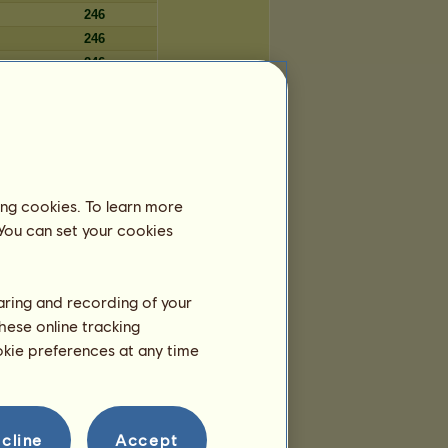
246
246
246
246
246
Tage
ing cookies. To learn more
1.711
 You can set your cookies
1.711
1.711
1.711
haring and recording of your
1.710
hese online tracking
1.710
ookie preferences at any time
1.710
1.710
1.710
cline
Accept
1.710