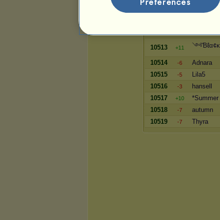
Preferences
10510
Lightgirl1
-3
10511
-Minchen-
-6
10512
nadll
-134
༺Ɓℓα¢κ
10513
+11
10514
Adnara
-6
10515
Lila5
-5
10516
hansell
-3
10517
*Summer 
+10
10518
autumn
-7
10519
Thyra
-7