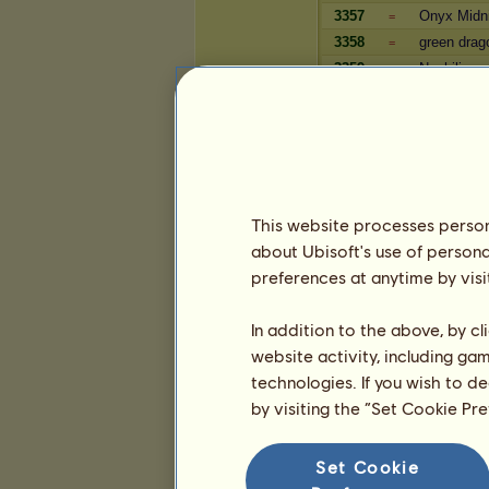
3357
Onyx Midn
=
3358
green drag
=
3359
Nephilim
=
3360
Ponymaus
+1
3361
Nightstargi
-1
Reichtum
Spieler
This website processes persona
10500
Vanessa 
about Ubisoft's use of persona
-1
10501
Jellico
preferences at anytime by visi
-48
10502
Alinur
-4
10503
Shuttle
In addition to the above, by c
-2
10504
Thuma
website activity, including ga
-2
10505
Wuckal_
technologies. If you wish to d
+12
10506
spiky108
by visiting the “Set Cookie Pr
=
10507
Lucky Lu
-3
10508
Alica2
-5
Set Cookie
10509
Meineam
=