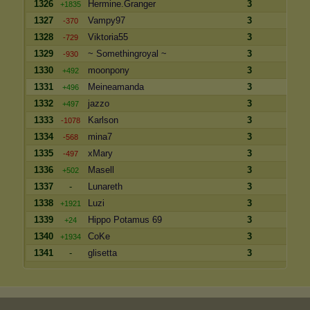
1326
Hermine.Granger
3
+1835
1327
Vampy97
3
-370
1328
Viktoria55
3
-729
1329
~ Somethingroyal ~
3
-930
1330
moonpony
3
+492
1331
Meineamanda
3
+496
1332
jazzo
3
+497
1333
Karlson
3
-1078
1334
mina7
3
-568
1335
xMary
3
-497
1336
Masell
3
+502
1337
-
Lunareth
3
1338
Luzi
3
+1921
1339
Hippo Potamus 69
3
+24
1340
CoKe
3
+1934
1341
-
glisetta
3