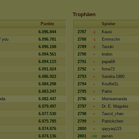
Trophäen
Punkte
Spieler
6.096.844
2787
Kausi
-1
f you
6.096.781
2788
Emmschn
-1
6.096.108
2789
Tanuki
-1
6.094.561
2790
lindon
=
6.094.115
2791
papa69
=
6.091.024
2792
fiona72
=
6.086.922
2793
Sandra-1980
=
6.084.298
2794
Knuffel1L
=
6.083.247
2795
Palmi
=
nda
6.082.447
2796
Meineamanda
=
6.079.497
2797
Dr. E. Magules
=
6.077.530
2798
Taecd_chan
=
6.075.785
2799
Patrickchen
=
6.074.876
2800
qayyaq123
=
6.074.136
2801
pecen
+58