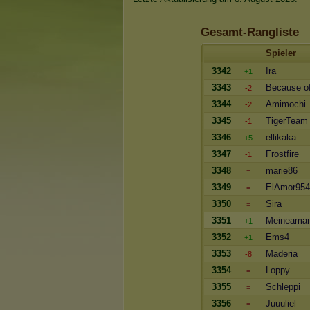
Gesamt-Rangliste
Spieler
3342
Ira
+1
3343
Because o
-2
3344
Amimochi
-2
3345
TigerTeam
-1
3346
ellikaka
+5
3347
Frostfire
-1
3348
marie86
=
3349
ElAmor954
=
3350
Sira
=
3351
Meineama
+1
3352
Ems4
+1
3353
Maderia
-8
3354
Loppy
=
3355
Schleppi
=
3356
Juuuliel
=