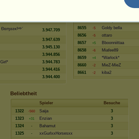
3.948.714
8652
berbertheo
+5
3.948.450
8653
Arcana20
-5
3.948.146
8654
-Mercy-
-5
8655
Goldy bella
-5
 Ðαɱαƨκ༻
3.947.709
8656
ottaro
-5
3.947.639
8657
Bboonniittaa
+5
3.945.130
8658
Miafee89
-6
3.944.856
8659
*Warlock*
+4
Girl*
3.944.783
8660
MieZ-MieZ
-2
3.944.416
8661
kiba2
-2
3.944.400
Beliebtheit
Spieler
Besuche
1322
Saija
3
-560
1323
Enzian
3
+31
1324
-
Bahamut
3
1325
-
xxGurlxxHorsesxx
3