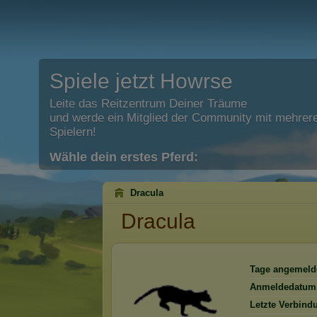
Spiele jetzt Howrse
Leite das Reitzentrum Deiner Träume
und werde ein Mitglied der Community mit mehrere
Spielern!
Wähle dein erstes Pferd:
Dracula
Dracula
Tage angemeld
Anmeldedatum
Letzte Verbind