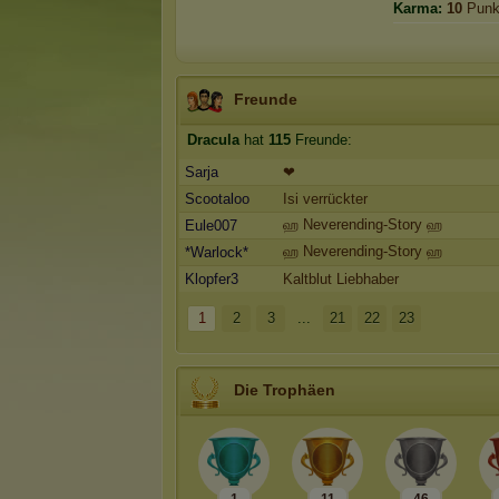
Karma:
10
Punk
Freunde
Dracula
hat
115
Freunde:
Sarja
❤
Scootaloo
Isi verrückter
ஹ Neverending-Story ஹ
Eule007
ஹ Neverending-Story ஹ
*Warlock*
Klopfer3
Kaltblut Liebhaber
1
2
3
...
21
22
23
Die Trophäen